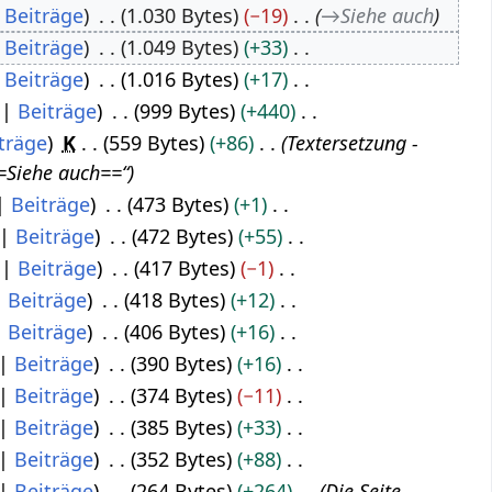
Beiträge
1.030 Bytes
−19
→
Siehe auch
Beiträge
1.049 Bytes
+33
Beiträge
1.016 Bytes
+17
Beiträge
999 Bytes
+440
träge
K
559 Bytes
+86
Textersetzung -
Siehe auch==“
Beiträge
473 Bytes
+1
Beiträge
472 Bytes
+55
Beiträge
417 Bytes
−1
Beiträge
418 Bytes
+12
Beiträge
406 Bytes
+16
Beiträge
390 Bytes
+16
Beiträge
374 Bytes
−11
Beiträge
385 Bytes
+33
Beiträge
352 Bytes
+88
Beiträge
264 Bytes
+264
Die Seite