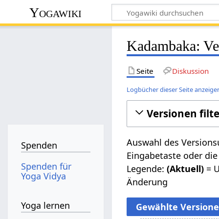
Yogawiki
Kadambaka: Ver
Seite
Diskussion
Logbücher dieser Seite anzeige
Versionen filt
Auswahl des Versionsu
Spenden
Eingabetaste oder die
Spenden für
Legende:
(Aktuell)
= U
Yoga Vidya
Änderung
Yoga lernen