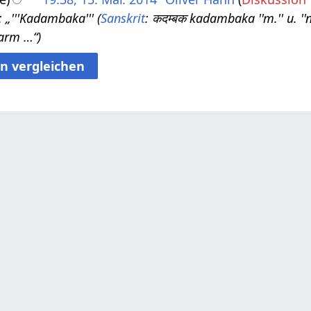
 „'''Kadambaka''' (
Sanskrit
: कदम्बक kadambaka ''m.'' u. ''
warm …“