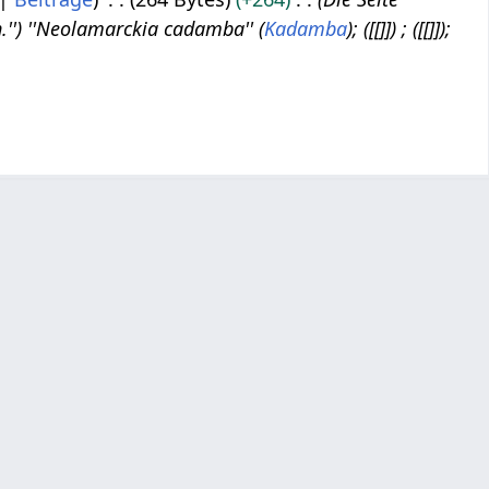
n.'') ''Neolamarckia cadamba'' (
Kadamba
); ([[]]) ; ([[]]);