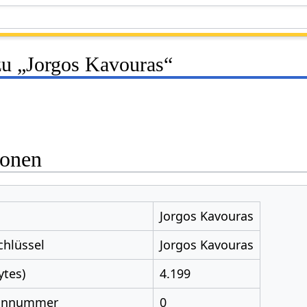
zu „Jorgos Kavouras“
ionen
Jorgos Kavouras
chlüssel
Jorgos Kavouras
ytes)
4.199
nnnummer
0