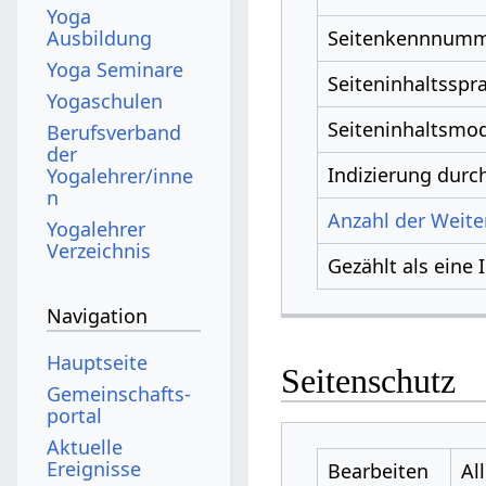
Yoga
Ausbildung
Seitenkennnum
Yoga Seminare
Seiteninhaltsspr
Yogaschulen
Seiteninhaltsmod
Berufsverband
der
Indizierung dur
Yogalehrer/inne
n
Anzahl der Weiter
Yogalehrer
Verzeichnis
Gezählt als eine 
Navigation
Hauptseite
Seitenschutz
Gemeinschafts­
portal
Aktuelle
Ereignisse
Bearbeiten
Al