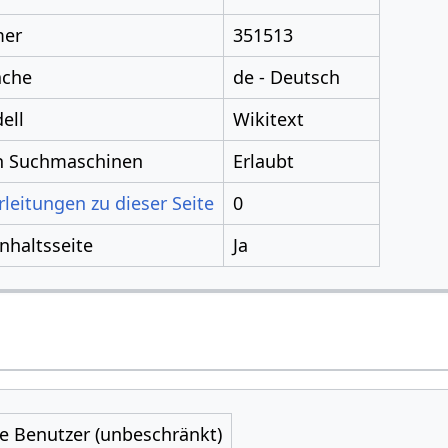
mer
351513
ache
de - Deutsch
ell
Wikitext
ch Suchmaschinen
Erlaubt
leitungen zu dieser Seite
0
Inhaltsseite
Ja
le Benutzer (unbeschränkt)