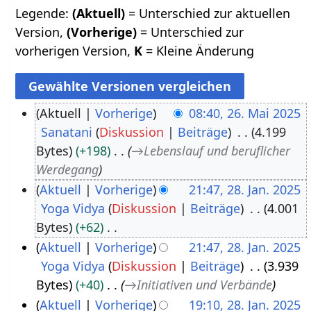
Legende:
(Aktuell)
= Unterschied zur aktuellen
Version,
(Vorherige)
= Unterschied zur
vorherigen Version,
K
= Kleine Änderung
Aktuell
Vorherige
08:40, 26. Mai 2025
Sanatani
Diskussion
Beiträge
4.199
2
Bytes
+198
→
Lebenslauf und beruflicher
6
Werdegang
.
Aktuell
Vorherige
21:47, 28. Jan. 2025
M
Yoga Vidya
Diskussion
Beiträge
4.001
2
a
Bytes
+62
8
i
K
Aktuell
Vorherige
21:47, 28. Jan. 2025
.
2
e
Yoga Vidya
Diskussion
Beiträge
3.939
J
0
i
Bytes
+40
→
Initiativen und Verbände
a
2
n
Aktuell
Vorherige
19:10, 28. Jan. 2025
n
5