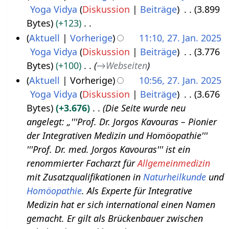
e
Yoga Vidya
Diskussion
Beiträge
3.899
u
B
Bytes
+123
a
e
K
Aktuell
Vorherige
11:10, 27. Jan. 2025
r
a
e
Yoga Vidya
Diskussion
Beiträge
3.776
2
2
r
i
Bytes
+100
→
Webseiten
7
0
b
n
Aktuell
Vorherige
10:56, 27. Jan. 2025
.
2
e
e
Yoga Vidya
Diskussion
Beiträge
3.676
J
5
i
B
Bytes
+3.676
Die Seite wurde neu
a
t
e
angelegt: „'''Prof. Dr. Jorgos Kavouras – Pionier
n
u
a
der Integrativen Medizin und Homöopathie'''
u
n
r
'''Prof. Dr. med. Jorgos Kavouras''' ist ein
a
g
b
renommierter Facharzt für
Allgemeinmedizin
r
s
e
mit Zusatzqualifikationen in
Naturheilkunde
und
2
z
i
Homöopathie
. Als Experte für Integrative
0
u
t
Medizin hat er sich international einen Namen
2
s
u
gemacht. Er gilt als Brückenbauer zwischen
5
a