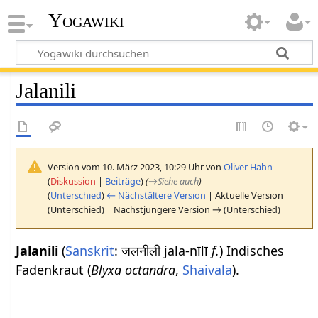
Yogawiki
Jalanili
Version vom 10. März 2023, 10:29 Uhr von
Oliver Hahn
(
Diskussion
|
Beiträge
)
(
→
Siehe auch
)
(
Unterschied
)
← Nächstältere Version
| Aktuelle Version
(Unterschied) | Nächstjüngere Version → (Unterschied)
Jalanili
(
Sanskrit
: जलनीली jala-nīlī
f.
) Indisches
Fadenkraut (
Blyxa octandra
,
Shaivala
).