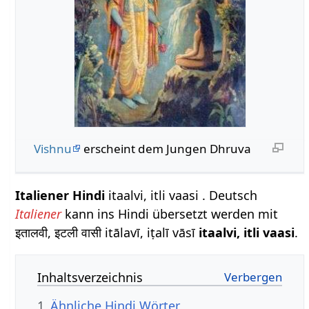
Vishnu
erscheint dem Jungen Dhruva
Italiener Hindi
itaalvi, itli vaasi . Deutsch
Italiener
kann ins Hindi übersetzt werden mit
इतालवी, इटली वासी itālavī, iṭalī vāsī
itaalvi, itli vaasi
.
Inhaltsverzeichnis
1
Ähnliche Hindi Wörter