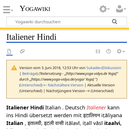
Yogawiki
Italiener Hindi
Version vom 3. Juni 2018, 12:53 Uhr von
Sukadev
(
Diskussion
|
Beiträge
)
(Textersetzung - „[http://www.yoga-vidya.de Yoga]“
durch „[https://www.yoga-vidya.de/yoga/ Yoga] “)
(
Unterschied
)
← Nächstältere Version
| Aktuelle Version
(Unterschied) | Nächstjüngere Version → (Unterschied)
Italiener Hindi
Italian . Deutsch
Italiener
kann
ins Hindi übersetzt werden mit इटालियन iṭāliyana
Italian
, इतालवी, इटली वासी itālavī, iṭalī vāsī
itaalvi,