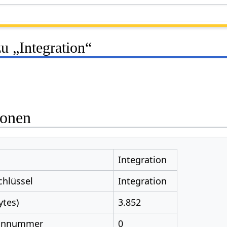
u „Integration“
ionen
Integration
chlüssel
Integration
ytes)
3.852
nnnummer
0