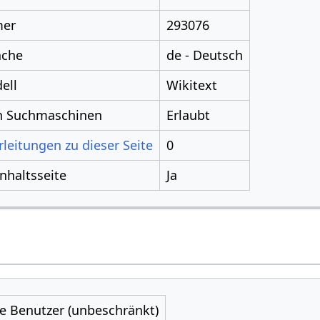
mer
293076
ache
de - Deutsch
ell
Wikitext
ch Suchmaschinen
Erlaubt
leitungen zu dieser Seite
0
Inhaltsseite
Ja
le Benutzer (unbeschränkt)