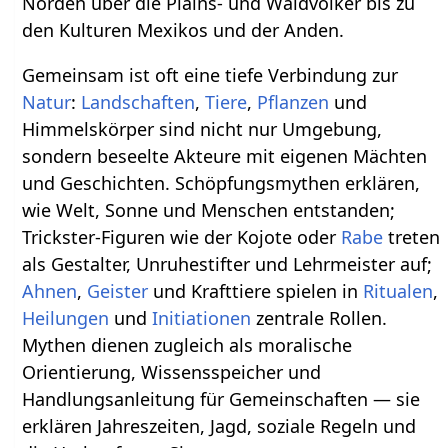
Norden über die Plains- und Waldvölker bis zu
den Kulturen Mexikos und der Anden.
Gemeinsam ist oft eine tiefe Verbindung zur
Natur
:
Landschaften
,
Tiere
,
Pflanzen
und
Himmelskörper sind nicht nur Umgebung,
sondern beseelte Akteure mit eigenen Mächten
und Geschichten. Schöpfungsmythen erklären,
wie Welt, Sonne und Menschen entstanden;
Trickster-Figuren wie der Kojote oder
Rabe
treten
als Gestalter, Unruhestifter und Lehrmeister auf;
Ahnen
,
Geister
und Krafttiere spielen in
Ritualen
,
Heilungen
und
Initiationen
zentrale Rollen.
Mythen dienen zugleich als moralische
Orientierung, Wissensspeicher und
Handlungsanleitung für Gemeinschaften — sie
erklären Jahreszeiten, Jagd, soziale Regeln und