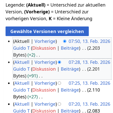
Legende:
(Aktuell)
= Unterschied zur aktuellen
Version,
(Vorherige)
= Unterschied zur
vorherigen Version,
K
= Kleine Änderung
Aktuell
Vorherige
07:50, 13. Feb. 2026
Guido T
Diskussion
Beiträge
2.203
1
Bytes
+2
3
K
Aktuell
Vorherige
07:28, 13. Feb. 2026
.
e
Guido T
Diskussion
Beiträge
2.201
F
i
Bytes
+91
e
n
K
Aktuell
Vorherige
07:25, 13. Feb. 2026
b
e
e
Guido T
Diskussion
Beiträge
2.110
r
B
i
Bytes
+27
u
e
n
K
Aktuell
Vorherige
07:20, 13. Feb. 2026
a
a
e
e
Guido T
Diskussion
Beiträge
2.083
r