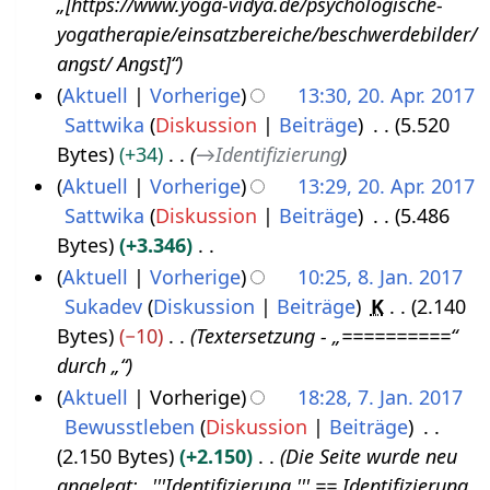
„[https://www.yoga-vidya.de/psychologische-
J
2
yogatherapie/einsatzbereiche/beschwerdebilder/
u
0
angst/ Angst]“
l
2
Aktuell
Vorherige
13:30, 20. Apr. 2017
i
0
Sattwika
Diskussion
Beiträge
5.520
2
2
Bytes
+34
→
Identifizierung
0
0
Aktuell
Vorherige
13:29, 20. Apr. 2017
.
1
Sattwika
Diskussion
Beiträge
5.486
A
7
Bytes
+3.346
p
K
Aktuell
Vorherige
10:25, 8. Jan. 2017
r
e
Sukadev
Diskussion
Beiträge
K
2.140
8
i
i
Bytes
−10
Textersetzung - „==========“
.
l
n
durch „“
J
2
e
Aktuell
Vorherige
18:28, 7. Jan. 2017
a
0
B
Bewusstleben
Diskussion
Beiträge
7
n
1
e
2.150 Bytes
+2.150
Die Seite wurde neu
.
u
7
a
angelegt: „'''Identifizierung‏‎ ''' == Identifizierung‏‎