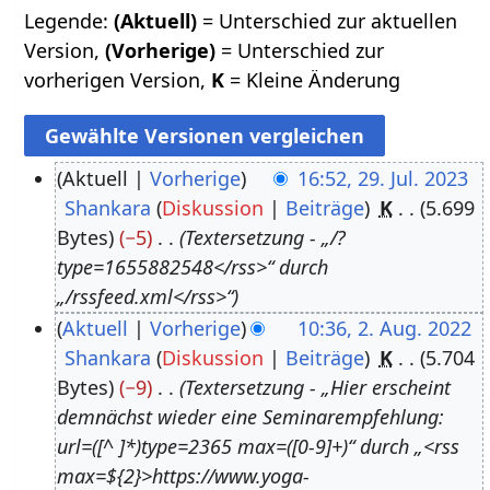
Legende:
(Aktuell)
= Unterschied zur aktuellen
Version,
(Vorherige)
= Unterschied zur
vorherigen Version,
K
= Kleine Änderung
Aktuell
Vorherige
16:52, 29. Jul. 2023
Shankara
Diskussion
Beiträge
K
5.699
2
Bytes
−5
Textersetzung - „/?
9
type=1655882548</rss>“ durch
.
„/rssfeed.xml</rss>“
J
Aktuell
Vorherige
10:36, 2. Aug. 2022
u
Shankara
Diskussion
Beiträge
K
5.704
2
l
Bytes
−9
Textersetzung - „Hier erscheint
.
i
demnächst wieder eine Seminarempfehlung:
A
2
url=([^ ]*)type=2365 max=([0-9]+)“ durch „<rss
u
0
max=${2}>https://www.yoga-
g
2