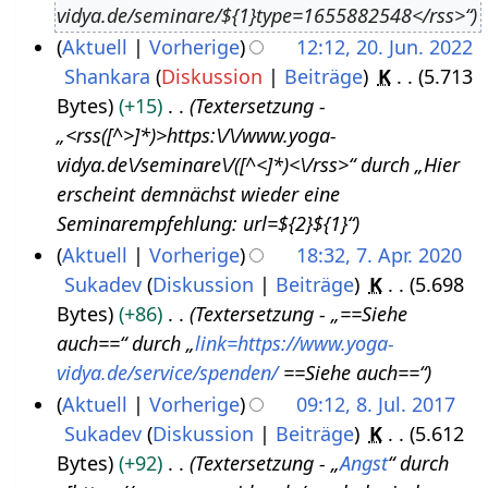
vidya.de/seminare/${1}type=1655882548</rss>“
u
3
Aktuell
Vorherige
12:12, 20. Jun. 2022
s
Shankara
Diskussion
Beiträge
K
5.713
2
t
Bytes
+15
Textersetzung -
0
2
„<rss([^>]*)>https:\/\/www.yoga-
.
0
vidya.de\/seminare\/([^<]*)<\/rss>“ durch „Hier
J
2
erscheint demnächst wieder eine
u
2
Seminarempfehlung: url=${2}${1}“
n
Aktuell
Vorherige
18:32, 7. Apr. 2020
i
Sukadev
Diskussion
Beiträge
K
5.698
7
2
Bytes
+86
Textersetzung - „==Siehe
.
0
auch==“ durch „
link=https://www.yoga-
A
2
vidya.de/service/spenden/
==Siehe auch==“
p
2
Aktuell
Vorherige
09:12, 8. Jul. 2017
r
Sukadev
Diskussion
Beiträge
K
5.612
8
i
Bytes
+92
Textersetzung - „
Angst
“ durch
.
l