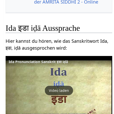
der AMRITA SIDDHI 2 - Online
Ida इडा iḍā Aussprache
Hier kannst du hören, wie das Sanskritwort Ida,
इडा, iḍā ausgesprochen wird:
Ida Pronunciation Sanskrit इडा iḍā
Video laden