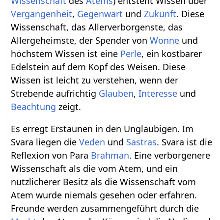
Wissenschaft
des
Atems
) entsteht Wissen über
Vergangenheit
,
Gegenwart
und
Zukunft
. Diese
Wissenschaft, das Allerverborgenste, das
Allergeheimste, der Spender von
Wonne
und
höchstem Wissen ist eine
Perle
, ein kostbarer
Edelstein auf dem Kopf des Weisen. Diese
Wissen ist leicht zu verstehen, wenn der
Strebende aufrichtig
Glauben
,
Interesse
und
Beachtung
zeigt.
Es erregt Erstaunen in den Ungläubigen. Im
Svara liegen die
Veden
und
Sastras
. Svara ist die
Reflexion von Para
Brahman
. Eine verborgenere
Wissenschaft als die vom Atem, und ein
nützlicherer Besitz als die Wissenschaft vom
Atem wurde niemals gesehen oder erfahren.
Freunde werden zusammengeführt durch die