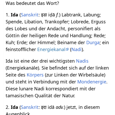
Was bedeutet das Wort?
1.
Ida
(
Sanskrit
: इडा iḍā
f.
) Labtrank, Labung;
Spende, Libation, Trankopfer; Lobrede, Erguss
des Lobes und der Andacht, personifiert als
Göttin der heiligen Rede und Handlung; Rede;
Kuh; Erde; der Himmel; Beiname der
Durga
; ein
feinstofflicher
Energiekanal
(
Nadi
).
Ida ist eine der drei wichtigsten
Nadis
(Energiekanäle). Sie befindet sich auf der linken
Seite des
Körpers
(zur Linken der Wirbelsäule)
und steht in Verbindung mit der
Mondenergie
.
Diese lunare Nadi korrespondiert mit der
tamasischen Qualität der Natur.
2.
Ida
(
Sanskrit
: इदा idā
adv.
) jetzt, in diesem
Augenblick.