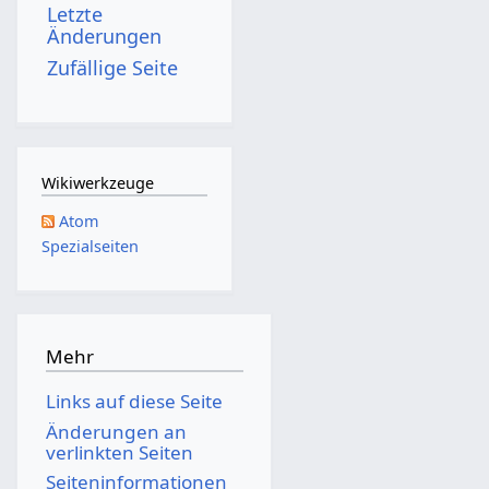
Letzte
n
Änderungen
g
Zufällige Seite
s
z
u
s
Wikiwerkzeuge
a
Atom
m
Spezialseiten
m
e
n
f
Mehr
a
Links auf diese Seite
s
Änderungen an
s
verlinkten Seiten
u
Seiten­­informationen