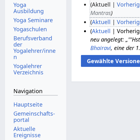
Aktuell
Vorherig
Yoga
Ausbildung
Mantras
1
Yoga Seminare
Aktuell
Vorherig
8
Yogaschulen
K
Aktuell
Vorherig
.
Berufsverband
e
neu angelegt: „'''Hst
O
der
i
Bhairavi
, eine der 
k
Yogalehrer/inne
n
n
t
e
Yogalehrer
o
B
Verzeichnis
b
e
e
a
Navigation
r
r
2
Hauptseite
b
0
Gemeinschafts­
e
1
portal
i
9
Aktuelle
t
Ereignisse
u