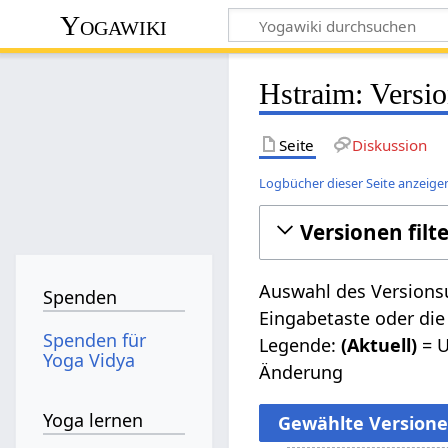
Yogawiki
Hstraim: Versi
Seite
Diskussion
Logbücher dieser Seite anzeige
Versionen filt
Auswahl des Versionsu
Spenden
Eingabetaste oder die
Spenden für
Legende:
(Aktuell)
= U
Yoga Vidya
Änderung
Yoga lernen