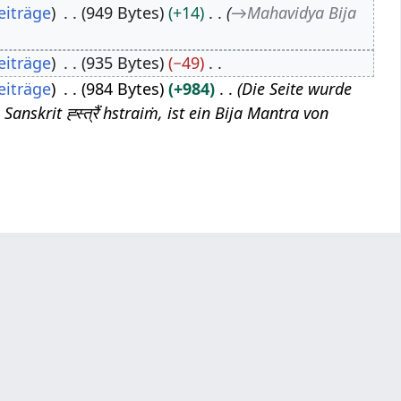
eiträge
949 Bytes
+14
→
Mahavidya Bija
eiträge
935 Bytes
−49
eiträge
984 Bytes
+984
Die Seite wurde
nskrit ह्स्त्रैं hstraiṁ, ist ein Bija Mantra von