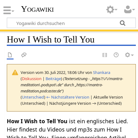
Yogawiki
How I Wish to Tell You
Version vom 30. Juli 2022, 18:06 Uhr von
Shankara
(
Diskussion
|
Beiträge
)
(Textersetzung - „https?:\/\/mantra-
meditation\.podspot\.de“ durch „https://mantra-
meditation.podcaster.de“)
(
Unterschied
)
← Nächstältere Version
| Aktuelle Version
(Unterschied) | Nächstjüngere Version → (Unterschied)
How I Wish to Tell You
ist ein englisches Lied.
Hier findest du Videos und mp3s zum How I
Wish to Tell You. Einen umfangreichen Artikel