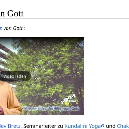
on Gott
e
von Gott
:
Video laden
ev Bretz
, Seminarleiter zu
Kundalini Yoga
und
Chak