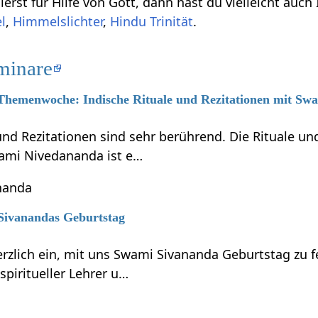
erst für Hilfe von Gott, dann hast du vielleicht auch
l
,
Himmelslichter
,
Hindu Trinität
.
minare
6 Themenwoche: Indische Rituale und Rezitationen mit S
 und Rezitationen sind sehr berührend. Die Rituale 
ami Nivedananda ist e…
nanda
 Sivanandas Geburtstag
erzlich ein, mit uns Swami Sivananda Geburtstag zu 
piritueller Lehrer u…