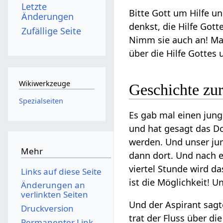
Letzte
Bitte Gott um Hilfe u
Änderungen
denkst, die Hilfe Go
Zufällige Seite
Nimm sie auch an! Man
über die Hilfe Gottes 
Wikiwerkzeuge
Geschichte zur
Spezialseiten
Es gab mal einen junge
und hat gesagt das D
werden. Und unser jung
Mehr
dann dort. Und nach e
viertel Stunde wird d
Links auf diese Seite
ist die Möglichkeit! Un
Änderungen an
verlinkten Seiten
Und der Aspirant sagte
Druckversion
trat der Fluss über d
Permanenter Link