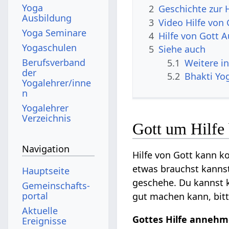
Yoga
2
Geschichte zur H
Ausbildung
3
Video Hilfe von 
Yoga Seminare
4
Hilfe von Gott 
Yogaschulen
5
Siehe auch
Berufsverband
5.1
Weitere i
der
5.2
Bhakti Yo
Yogalehrer/inne
n
Yogalehrer
Verzeichnis
Gott um Hilfe 
Navigation
Hilfe von Gott kann k
etwas brauchst kannst 
Hauptseite
geschehe. Du kannst ko
Gemeinschafts­
portal
gut machen kann, bitte
Aktuelle
Gottes Hilfe anneh
Ereignisse