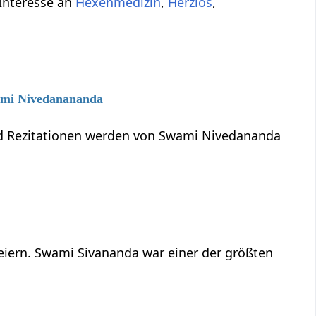
 Interesse an
Hexenmedizin
,
Herzlos
,
wami Nivedanananda
und Rezitationen werden von Swami Nivedananda
feiern. Swami Sivananda war einer der größten