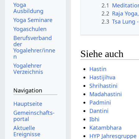
Yoga
2.1
Meditatio
Ausbildung
2.2
Raja Yoga
Yoga Seminare
2.3
Tsa Lung -
Yogaschulen
Berufsverband
der
Yogalehrer/inne
Siehe auch
n
Yogalehrer
Hastin
Verzeichnis
Hastijihva
Shrihastini
Navigation
Madahastini
Padmini
Hauptseite
Dantini
Gemeinschafts­
portal
Ibhi
Katambhara
Aktuelle
Ereignisse
HYP Jahresgruppe