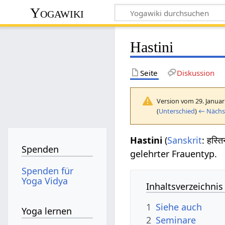
Yogawiki
Hastini
Seite
Diskussion
Version vom 29. Januar
(
Unterschied
)
← Nächst
Hastini
(
Sanskrit
: हस्त
Spenden
gelehrter Frauentyp.
Spenden für
Yoga Vidya
Inhaltsverzeichnis
1
Siehe auch
Yoga lernen
2
Seminare