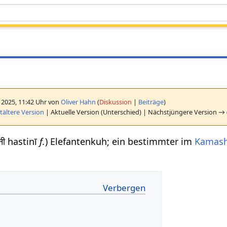
 2025, 11:42 Uhr von
Oliver Hahn
(
Diskussion
|
Beiträge
)
ältere Version
| Aktuelle Version (Unterschied) | Nächstjüngere Version → 
िनी hastinī
f.
) Elefantenkuh; ein bestimmter im
Kamash