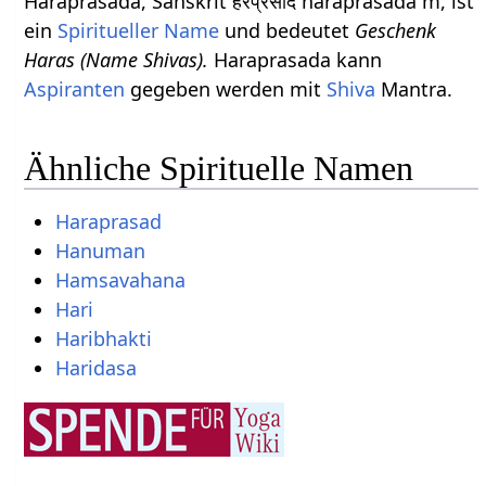
Haraprasada, Sanskrit हरप्रसाद haraprasāda m, ist
ein
Spiritueller Name
und bedeutet
Geschenk
Haras (Name Shivas).
Haraprasada kann
Aspiranten
gegeben werden mit
Shiva
Mantra.
Ähnliche Spirituelle Namen
Haraprasad
Hanuman
Hamsavahana
Hari
Haribhakti
Haridasa