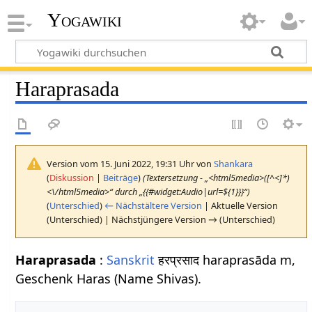
Yogawiki
Haraprasada
Version vom 15. Juni 2022, 19:31 Uhr von
Shankara
(
Diskussion
|
Beiträge
)
(Textersetzung - „<html5media>([^<]*)
<\/html5media>“ durch „{{#widget:Audio|url=${1}}}“)
(
Unterschied
)
← Nächstältere Version
| Aktuelle Version
(Unterschied) | Nächstjüngere Version → (Unterschied)
Haraprasada
:
Sanskrit
हरप्रसाद haraprasāda m,
Geschenk Haras (Name Shivas).