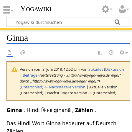
Yogawiki
Ginna
Version vom 3. Juni 2018, 12:52 Uhr von
Sukadev
(
Diskussion
|
Beiträge
)
(Textersetzung - „[http://www.yoga-vidya.de Yoga]“
durch „[https://www.yoga-vidya.de/yoga/ Yoga] “)
(
Unterschied
)
← Nächstältere Version
| Aktuelle Version
(Unterschied) | Nächstjüngere Version → (Unterschied)
Ginna
, Hindi गिनना ginanā ,
Zählen
.
Das Hindi Wort Ginna bedeutet auf Deutsch
Zählen .