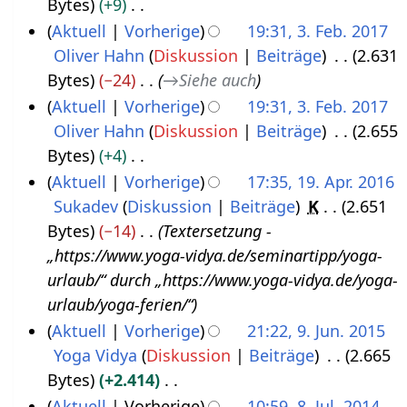
Bytes
+9
.
2
e
z
r
K
Aktuell
Vorherige
19:31, 3. Feb. 2017
J
0
r
u
b
e
Oliver Hahn
Diskussion
Beiträge
2.631
3
u
1
2
s
e
i
Bytes
−24
→
Siehe auch
.
l
8
0
a
i
n
Aktuell
Vorherige
19:31, 3. Feb. 2017
F
i
2
m
t
e
Oliver Hahn
Diskussion
Beiträge
2.655
e
2
4
m
u
B
Bytes
+4
b
0
e
n
e
K
Aktuell
Vorherige
17:35, 19. Apr. 2016
r
1
n
g
a
e
Sukadev
Diskussion
Beiträge
K
2.651
1
u
7
f
s
r
i
Bytes
−14
Textersetzung -
9
a
a
z
b
n
„https://www.yoga-vidya.de/seminartipp/yoga-
.
r
s
u
e
e
urlaub/“ durch „https://www.yoga-vidya.de/yoga-
A
2
s
s
i
B
urlaub/yoga-ferien/“
p
0
u
a
t
e
Aktuell
Vorherige
21:22, 9. Jun. 2015
r
1
n
m
u
a
Yoga Vidya
Diskussion
Beiträge
2.665
9
i
g
7
m
n
r
Bytes
+2.414
.
l
e
g
b
K
Aktuell
Vorherige
10:59, 8. Jul. 2014