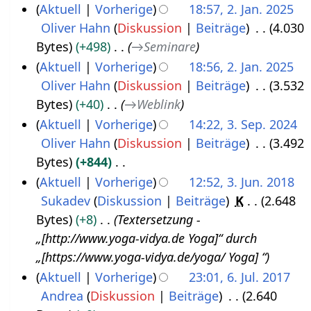
K
Aktuell
Vorherige
18:57, 2. Jan. 2025
0
e
Oliver Hahn
Diskussion
Beiträge
4.030
2
2
i
Bytes
+498
→
Seminare
.
5
n
Aktuell
Vorherige
18:56, 2. Jan. 2025
J
e
Oliver Hahn
Diskussion
Beiträge
3.532
a
B
Bytes
+40
→
Weblink
n
e
Aktuell
Vorherige
14:22, 3. Sep. 2024
u
a
Oliver Hahn
Diskussion
Beiträge
3.492
3
a
r
Bytes
+844
.
r
b
K
Aktuell
Vorherige
12:52, 3. Jun. 2018
S
2
e
e
Sukadev
Diskussion
Beiträge
K
2.648
3
e
0
i
i
Bytes
+8
Textersetzung -
.
p
2
t
n
„[http://www.yoga-vidya.de Yoga]“ durch
J
t
5
u
e
„[https://www.yoga-vidya.de/yoga/ Yoga] “
u
e
n
B
Aktuell
Vorherige
23:01, 6. Jul. 2017
n
m
g
e
Andrea
Diskussion
Beiträge
2.640
6
i
b
s
a