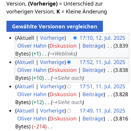
Version,
(Vorherige)
= Unterschied zur
vorherigen Version,
K
= Kleine Änderung
Aktuell
Vorherige
17:10, 12. Jul. 2025
Oliver Hahn
Diskussion
Beiträge
3.839
1
Bytes
+1
→
Weblinks
2
Aktuell
Vorherige
17:52, 11. Jul. 2025
.
Oliver Hahn
Diskussion
Beiträge
3.838
1
J
Bytes
+10
→
Siehe auch
1
u
Aktuell
Vorherige
17:51, 11. Jul. 2025
.
l
Oliver Hahn
Diskussion
Beiträge
3.828
J
i
Bytes
+12
→
Siehe auch
u
2
Aktuell
Vorherige
17:49, 11. Jul. 2025
l
0
Oliver Hahn
Diskussion
Beiträge
3.816
i
2
Bytes
−214
2
5