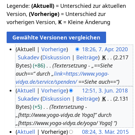
Legende:
(Aktuell)
= Unterschied zur aktuellen
Version,
(Vorherige)
= Unterschied zur
vorherigen Version,
K
= Kleine Änderung
Aktuell
Vorherige
18:26, 7. Apr. 2020
Sukadev
Diskussion
Beiträge
K
2.217
7
Bytes
+86
Textersetzung - „==Siehe
.
auch==“ durch „
link=https://www.yoga-
A
vidya.de/service/spenden/
==Siehe auch==“
p
Aktuell
Vorherige
12:51, 3. Jun. 2018
r
Sukadev
Diskussion
Beiträge
K
2.131
3
i
Bytes
+5
Textersetzung -
.
l
„[http://www.yoga-vidya.de Yoga]“ durch
J
2
„[https://www.yoga-vidya.de/yoga/ Yoga] “
u
0
Aktuell
Vorherige
08:24, 3. Mär. 2015
n
2