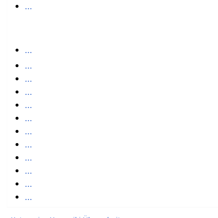
...
...
...
...
...
...
...
...
...
...
...
...
...