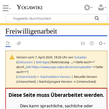
Yogawiki
Freiwilligenarbeit
Version vom 7. April 2020, 18:26 Uhr von
Sukadev
(
Diskussion
|
Beiträge
)
(Textersetzung - „==Siehe auch==“
durch „
link=https://www.yoga-vidya.de/service/spenden/
==Siehe
auch==“)
(
Unterschied
)
← Nächstältere Version
| Aktuelle Version
(Unterschied) | Nächstjüngere Version → (Unterschied)
Diese Seite muss Überarbeitet werden.
Dies kann sprachliche, sachliche oder