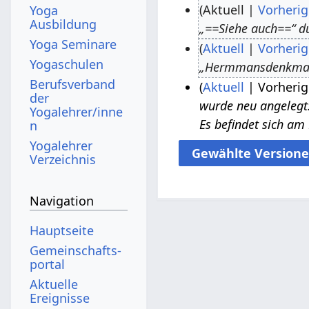
Aktuell
Vorherig
Yoga
Ausbildung
„==Siehe auch==“ d
7
Yoga Seminare
Aktuell
Vorherig
.
Yogaschulen
„Hermmansdenkmal
A
2
Berufsverband
Aktuell
Vorherig
p
.
der
wurde neu angelegt:
r
D
1
Yogalehrer/inne
Es befindet sich a
n
i
e
8
Yogalehrer
l
z
.
Verzeichnis
2
e
M
0
m
ä
Navigation
2
b
r
0
e
z
Hauptseite
r
2
Gemeinschafts­
2
0
portal
0
1
Aktuelle
Ereignisse
1
5