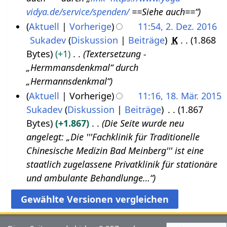
A
3
a
e
vidya.de/service/spenden/
==Siehe auch==“
p
r
B
Aktuell
Vorherige
11:54, 2. Dez. 2016
r
b
e
Sukadev
Diskussion
Beiträge
K
1.868
2
i
e
a
Bytes
+1
Textersetzung -
.
l
i
r
„Hermmansdenkmal“ durch
D
2
t
b
„Hermannsdenkmal“
e
0
u
e
Aktuell
Vorherige
11:16, 18. Mär. 2015
z
2
n
i
Sukadev
Diskussion
Beiträge
1.867
1
e
0
g
t
Bytes
+1.867
Die Seite wurde neu
8
m
s
u
angelegt: „Die '''Fachklinik für Traditionelle
.
b
z
n
Chinesische Medizin Bad Meinberg''' ist eine
M
e
u
g
staatlich zugelassene Privatklinik für stationäre
ä
r
s
s
und ambulante Behandlunge…“
r
2
a
z
z
0
m
u
2
1
m
s
0
6