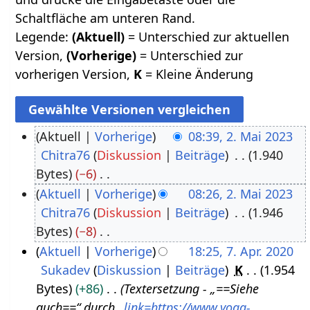
Schaltfläche am unteren Rand.
Legende:
(Aktuell)
= Unterschied zur aktuellen
Version,
(Vorherige)
= Unterschied zur
vorherigen Version,
K
= Kleine Änderung
Aktuell
Vorherige
08:39, 2. Mai 2023
Chitra76
Diskussion
Beiträge
1.940
2
Bytes
−6
.
K
Aktuell
Vorherige
08:26, 2. Mai 2023
M
e
Chitra76
Diskussion
Beiträge
1.946
a
i
Bytes
−8
i
n
K
Aktuell
Vorherige
18:25, 7. Apr. 2020
2
e
e
Sukadev
Diskussion
Beiträge
K
1.954
7
0
B
i
Bytes
+86
Textersetzung - „==Siehe
.
2
e
n
auch==“ durch „
link=https://www.yoga-