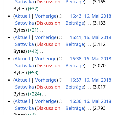
e
Sattwika
Diskussion
Beiträge
3.165
1
0
i
Bytes
+32
6
1
n
K
Aktuell
Vorherige
16:43, 16. Mai 2018
.
8
e
e
Sattwika
Diskussion
Beiträge
3.133
M
B
i
Bytes
+21
a
e
n
K
Aktuell
Vorherige
16:41, 16. Mai 2018
i
a
e
e
Sattwika
Diskussion
Beiträge
3.112
2
r
B
i
Bytes
+42
0
b
e
n
K
Aktuell
Vorherige
16:38, 16. Mai 2018
1
e
a
e
e
Sattwika
Diskussion
Beiträge
3.070
8
i
r
B
i
Bytes
+53
t
b
e
n
K
Aktuell
Vorherige
16:37, 16. Mai 2018
u
e
a
e
e
Sattwika
Diskussion
Beiträge
3.017
n
i
r
B
i
Bytes
+224
g
t
b
e
n
K
Aktuell
Vorherige
16:36, 16. Mai 2018
s
u
e
a
e
e
Sattwika
Diskussion
Beiträge
2.793
z
n
i
r
B
i
Bytes
+4