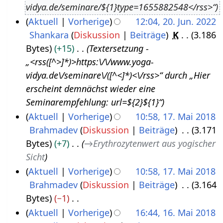
vidya.de/seminare/${1}type=1655882548</rss>“
u
3
Aktuell
Vorherige
12:04, 20. Jun. 2022
s
Shankara
Diskussion
Beiträge
K
3.186
2
t
Bytes
+15
Textersetzung -
0
2
„<rss([^>]*)>https:\/\/www.yoga-
.
0
vidya.de\/seminare\/([^<]*)<\/rss>“ durch „Hier
J
2
erscheint demnächst wieder eine
u
2
Seminarempfehlung: url=${2}${1}“
n
Aktuell
Vorherige
10:58, 17. Mai 2018
i
Brahmadev
Diskussion
Beiträge
3.171
1
2
Bytes
+7
→
Erythrozytenwert aus yogischer
7
0
Sicht
.
2
Aktuell
Vorherige
10:58, 17. Mai 2018
M
2
Brahmadev
Diskussion
Beiträge
3.164
a
Bytes
−1
i
K
Aktuell
Vorherige
16:44, 16. Mai 2018
2