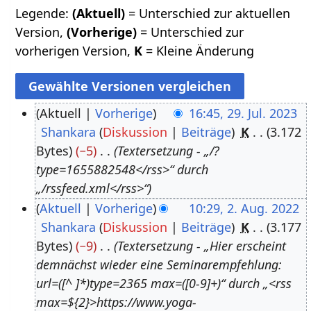
Legende:
(Aktuell)
= Unterschied zur aktuellen
Version,
(Vorherige)
= Unterschied zur
vorherigen Version,
K
= Kleine Änderung
Aktuell
Vorherige
16:45, 29. Jul. 2023
Shankara
Diskussion
Beiträge
K
3.172
2
Bytes
−5
Textersetzung - „/?
9
type=1655882548</rss>“ durch
.
„/rssfeed.xml</rss>“
J
Aktuell
Vorherige
10:29, 2. Aug. 2022
u
Shankara
Diskussion
Beiträge
K
3.177
2
l
Bytes
−9
Textersetzung - „Hier erscheint
.
i
demnächst wieder eine Seminarempfehlung:
A
2
url=([^ ]*)type=2365 max=([0-9]+)“ durch „<rss
u
0
max=${2}>https://www.yoga-
g
2