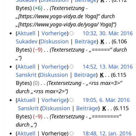
2
u
0
Bytes
+6
Textersetzung -
4
l
1
„[https://www.yoga-vidya.de Yoga]“ durch
.
i
7
„[https://www.yoga-vidya.de/yoga/ Yoga]“
O
2
Aktuell
Vorherige
10:32, 30. Mär. 2016
k
0
Sukadev
Diskussion
Beiträge
K
6.106
3
t
1
Bytes
−9
Textersetzung - „======“ durch
0
o
7
„“
.
b
Aktuell
Vorherige
14:52, 13. Mär. 2016
M
e
Sanskrit
Diskussion
Beiträge
K
6.115
1
ä
r
Bytes
0
Textersetzung - „<rss max=3>“
3
r
2
durch „<rss max=2>“
.
z
0
Aktuell
Vorherige
19:05, 6. Mär. 2016
M
2
1
Sanskrit
Diskussion
Beiträge
K
6.115
6
ä
0
6
Bytes
−9
Textersetzung - „=========“
.
r
1
durch „“
M
z
6
Aktuell
Vorherige
18:48, 12. Jan. 2016
ä
2