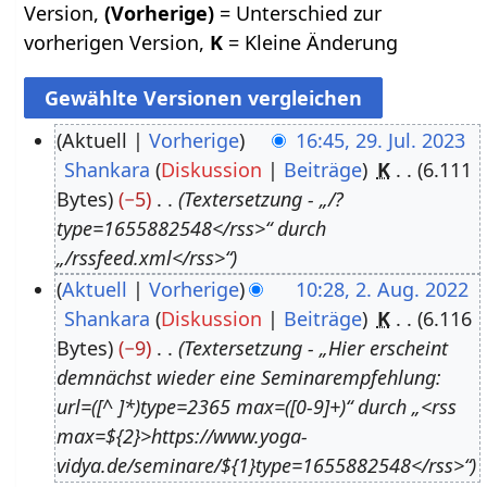
Version,
(Vorherige)
= Unterschied zur
vorherigen Version,
K
= Kleine Änderung
Aktuell
Vorherige
16:45, 29. Jul. 2023
Shankara
Diskussion
Beiträge
K
6.111
2
Bytes
−5
Textersetzung - „/?
9
type=1655882548</rss>“ durch
.
„/rssfeed.xml</rss>“
J
Aktuell
Vorherige
10:28, 2. Aug. 2022
u
Shankara
Diskussion
Beiträge
K
6.116
2
l
Bytes
−9
Textersetzung - „Hier erscheint
.
i
demnächst wieder eine Seminarempfehlung:
A
2
url=([^ ]*)type=2365 max=([0-9]+)“ durch „<rss
u
0
max=${2}>https://www.yoga-
g
2
vidya.de/seminare/${1}type=1655882548</rss>“
u
3