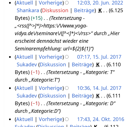
Aktuell
Vorherige
12:03, 20. Jun. 2022
s
Shankara
Diskussion
Beiträge
K
6.125
2
t
Bytes
+15
Textersetzung -
0
2
„<rss([^>]*)>https:\/\/www.yoga-
.
0
vidya.de\/seminare\/([^<]*)<\/rss>“ durch „Hier
J
2
erscheint demnächst wieder eine
u
2
Seminarempfehlung: url=${2}${1}“
n
Aktuell
Vorherige
07:17, 15. Jul. 2017
i
Sukadev
Diskussion
Beiträge
K
6.110
1
2
Bytes
−1
Textersetzung - „Kategorie: T“
5
0
durch „Kategorie:T“
.
2
Aktuell
Vorherige
10:36, 14. Jul. 2017
J
2
Sukadev
Diskussion
Beiträge
K
6.111
1
u
Bytes
−1
Textersetzung - „Kategorie: D“
4
l
durch „Kategorie:D“
.
i
Aktuell
Vorherige
17:43, 24. Okt. 2016
J
2
Sukadev
Diskussion
Beiträge
K
6.112