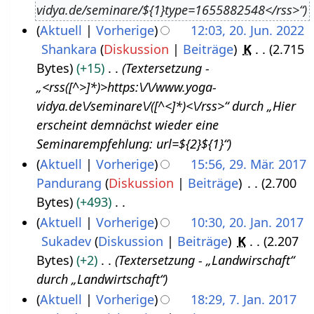
vidya.de/seminare/${1}type=1655882548</rss>“
u
3
Aktuell
Vorherige
12:03, 20. Jun. 2022
s
Shankara
Diskussion
Beiträge
K
2.715
2
t
Bytes
+15
Textersetzung -
0
2
„<rss([^>]*)>https:\/\/www.yoga-
.
0
vidya.de\/seminare\/([^<]*)<\/rss>“ durch „Hier
J
2
erscheint demnächst wieder eine
u
2
Seminarempfehlung: url=${2}${1}“
n
Aktuell
Vorherige
15:56, 29. Mär. 2017
i
Pandurang
Diskussion
Beiträge
2.700
2
2
Bytes
+493
9
0
K
Aktuell
Vorherige
10:30, 20. Jan. 2017
.
2
e
Sukadev
Diskussion
Beiträge
K
2.207
2
M
2
i
Bytes
+2
Textersetzung - „Landwirschaft“
0
ä
n
durch „Landwirtschaft“
.
r
e
Aktuell
Vorherige
18:29, 7. Jan. 2017
J
z