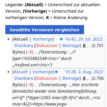
Legende:
(Aktuell)
= Unterschied zur aktuellen
Version,
(Vorherige)
= Unterschied zur
vorherigen Version,
K
= Kleine Änderung
Aktuell
Vorherige
16:45, 29. Jul. 2023
Shankara
Diskussion
Beiträge
K
2.701
2
Bytes
−5
Textersetzung - „/?
9
type=1655882548</rss>“ durch
.
„/rssfeed.xml</rss>“
J
Aktuell
Vorherige
10:28, 2. Aug. 2022
u
Shankara
Diskussion
Beiträge
K
2.706
2
l
Bytes
−9
Textersetzung - „Hier erscheint
.
i
demnächst wieder eine Seminarempfehlung:
A
2
url=([^ ]*)type=2365 max=([0-9]+)“ durch „<rss
u
0
max=${2}>https://www.yoga-
g
2