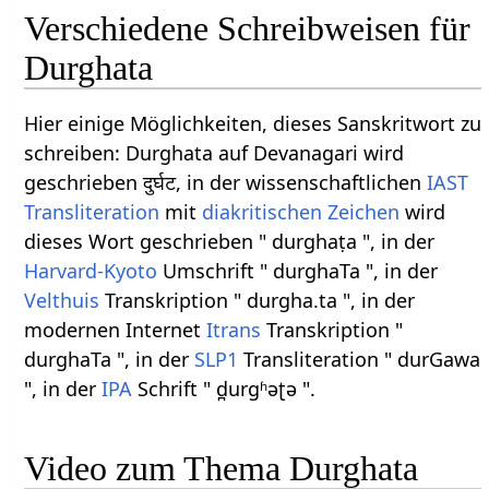
Verschiedene Schreibweisen für
Durghata
Hier einige Möglichkeiten, dieses Sanskritwort zu
schreiben: Durghata auf Devanagari wird
geschrieben दुर्घट, in der wissenschaftlichen
IAST
Transliteration
mit
diakritischen Zeichen
wird
dieses Wort geschrieben " durghaṭa ", in der
Harvard-Kyoto
Umschrift " durghaTa ", in der
Velthuis
Transkription " durgha.ta ", in der
modernen Internet
Itrans
Transkription "
durghaTa ", in der
SLP1
Transliteration " durGawa
", in der
IPA
Schrift " d̪urɡʱəʈə ".
Video zum Thema Durghata