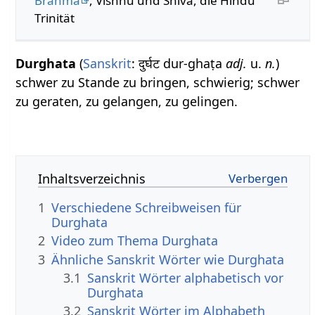
Brahma
, Vishnu und Shiva, die Hindu
Trinität
Durghata
(
Sanskrit
: दुर्घट dur-ghaṭa
adj.
u.
n.
)
schwer zu Stande zu bringen, schwierig; schwer
zu geraten, zu gelangen, zu gelingen.
Inhaltsverzeichnis
1
Verschiedene Schreibweisen für
Durghata
2
Video zum Thema Durghata
3
Ähnliche Sanskrit Wörter wie Durghata
3.1
Sanskrit Wörter alphabetisch vor
Durghata
3.2
Sanskrit Wörter im Alphabeth