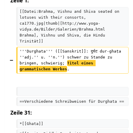
Zeile 1:
[[Datei:Brahma, Vishnu and Shiva seated on 
lotuses with their consorts, 
ca1770.jpg|thumb|[http://www.yoga-
vidya.de/Bilder/Galerien/Brahma.html 
Brahma], Vishnu und Shiva, die Hindu 
Trinität]]
'''Durghata''' ([[Sanskrit]]: दुर्घट dur-ghaṭa 
''adj.'' u. ''n.'') schwer zu Stande zu 
bringen, schwierig; 
Titel eines 
grammatischen Werkes
.  
==Verschiedene Schreibweisen für Durghata ==
Zeile 31:
*[[Ghata]]  