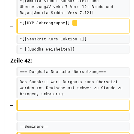
*[[Amrita Siddhi Sanskrittext und 
Übersetzung#Viveka 7 Vers 12: Bindu und 
Rajas|Amrita Siddhi Vers 7.12]]
*[[HYP Jahresgruppe]] 
*[[Sanskrit Kurs Lektion 1]]   
* [[Buddha Weisheiten]]
Zeile 42:
=== Durghata Deutsche Übersetzung===
Das Sanskrit Wort Durghata kann übersetzt 
werden ins Deutsche mit schwer zu Stande zu 
bringen, schwierig.
==Seminare==