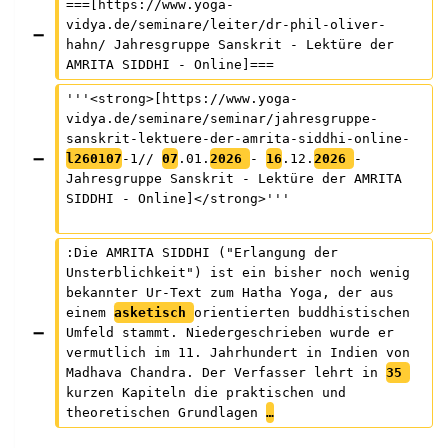
===[https://www.yoga-
vidya.de/seminare/leiter/dr-phil-oliver-
hahn/ Jahresgruppe Sanskrit - Lektüre der 
AMRITA SIDDHI - Online]===
'''<strong>[https://www.yoga-
vidya.de/seminare/seminar/jahresgruppe-
sanskrit-lektuere-der-amrita-siddhi-online-
l260107
-1// 
07
.01.
2026 
- 
16
.12.
2026 
- 
Jahresgruppe Sanskrit - Lektüre der AMRITA 
SIDDHI - Online]</strong>'''
:Die AMRITA SIDDHI ("Erlangung der 
Unsterblichkeit") ist ein bisher noch wenig 
bekannter Ur-Text zum Hatha Yoga, der aus 
einem 
asketisch 
orientierten buddhistischen 
Umfeld stammt. Niedergeschrieben wurde er 
vermutlich im 11. Jahrhundert in Indien von 
Madhava Chandra. Der Verfasser lehrt in 
35 
kurzen Kapiteln die praktischen und 
theoretischen Grundlagen 
…