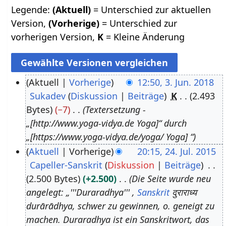
Legende:
(Aktuell)
= Unterschied zur aktuellen
Version,
(Vorherige)
= Unterschied zur
vorherigen Version,
K
= Kleine Änderung
Aktuell
Vorherige
12:50, 3. Jun. 2018
Sukadev
Diskussion
Beiträge
K
2.493
3
Bytes
−7
Textersetzung -
.
„[http://www.yoga-vidya.de Yoga]“ durch
J
„[https://www.yoga-vidya.de/yoga/ Yoga] “
u
Aktuell
Vorherige
20:15, 24. Jul. 2015
n
Capeller-Sanskrit
Diskussion
Beiträge
2
i
2.500 Bytes
+2.500
Die Seite wurde neu
4
2
angelegt: „'''Duraradhya''' ,
Sanskrit
दुराराध्य
.
0
durārādhya, schwer zu gewinnen, o. geneigt zu
J
1
machen. Duraradhya ist ein Sanskritwort, das
u
8