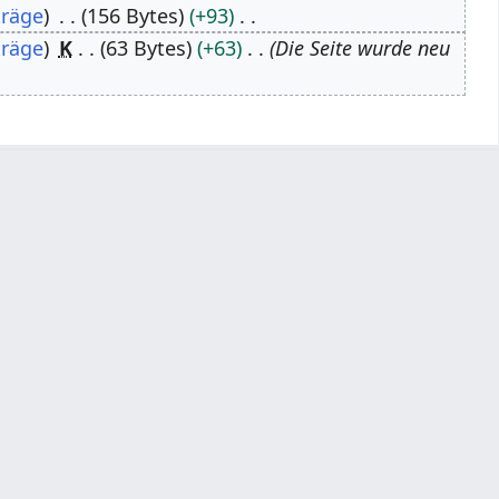
träge
156 Bytes
+93
träge
K
63 Bytes
+63
Die Seite wurde neu