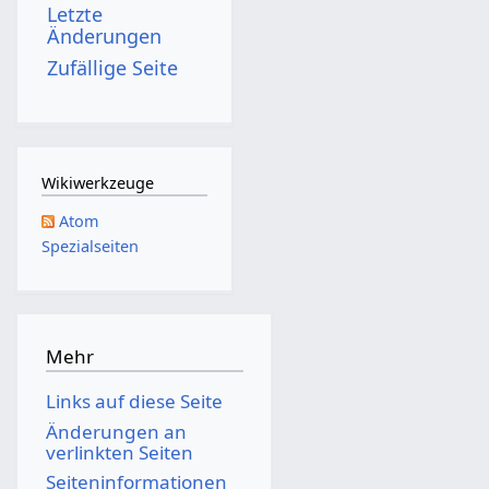
Letzte
s
Änderungen
z
Zufällige Seite
u
s
a
m
Wikiwerkzeuge
m
Atom
e
Spezialseiten
n
f
a
s
Mehr
s
Links auf diese Seite
u
Änderungen an
n
verlinkten Seiten
g
Seiten­­informationen