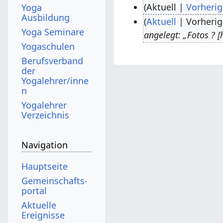
Aktuell
Vorherig
Yoga
Ausbildung
K
Aktuell
Vorherig
1
Yoga Seminare
e
angelegt: „Fotos ? 
7
Yogaschulen
i
.
n
Berufsverband
J
der
e
u
Yogalehrer/inne
B
n
n
e
Yogalehrer
i
a
Verzeichnis
2
r
0
b
Navigation
1
e
1
Hauptseite
i
Gemeinschafts­
t
portal
u
Aktuelle
n
Ereignisse
g