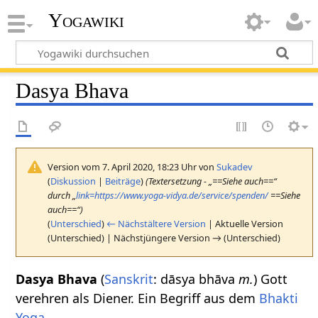
Yogawiki
Dasya Bhava
Version vom 7. April 2020, 18:23 Uhr von
Sukadev
(
Diskussion
|
Beiträge
)
(Textersetzung - „==Siehe auch==“
durch „
link=https://www.yoga-vidya.de/service/spenden/
==Siehe
auch==“)
(
Unterschied
)
← Nächstältere Version
| Aktuelle Version
(Unterschied) | Nächstjüngere Version → (Unterschied)
Dasya Bhava
(
Sanskrit
: dāsya bhāva
m.
) Gott
verehren als Diener. Ein Begriff aus dem
Bhakti
Yoga