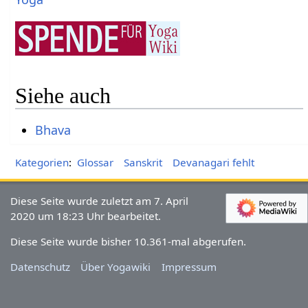
Siehe auch
Bhava
Kategorien
:
Glossar
Sanskrit
Devanagari fehlt
Diese Seite wurde zuletzt am 7. April
2020 um 18:23 Uhr bearbeitet.
Diese Seite wurde bisher 10.361-mal abgerufen.
Datenschutz
Über Yogawiki
Impressum