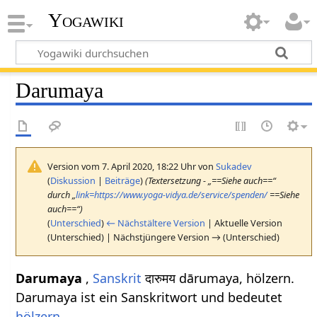
Yogawiki
Darumaya
Version vom 7. April 2020, 18:22 Uhr von
Sukadev
(
Diskussion
|
Beiträge
)
(Textersetzung - „==Siehe auch==“
durch „
link=https://www.yoga-vidya.de/service/spenden/
==Siehe
auch==“)
(
Unterschied
)
← Nächstältere Version
| Aktuelle Version
(Unterschied) | Nächstjüngere Version → (Unterschied)
Darumaya
,
Sanskrit
दारुमय dārumaya, hölzern.
Darumaya ist ein Sanskritwort und bedeutet
hölzern
.