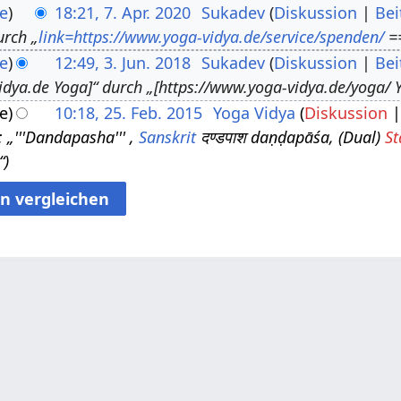
e
18:21, 7. Apr. 2020
Sukadev
Diskussion
Bei
urch „
link=https://www.yoga-vidya.de/service/spenden/
==
e
12:49, 3. Jun. 2018
Sukadev
Diskussion
Bei
idya.de Yoga]“ durch „[https://www.yoga-vidya.de/yoga/ Y
e
10:18, 25. Feb. 2015
Yoga Vidya
Diskussion
 „'''Dandapasha''' ,
Sanskrit
दण्डपाश daṇḍapāśa, (Dual)
St
“