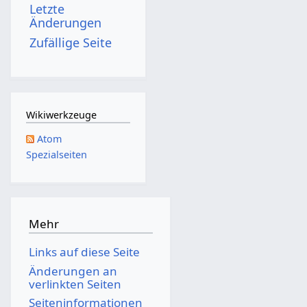
Letzte
0
Änderungen
1
Zufällige Seite
5
Wikiwerkzeuge
Atom
Spezialseiten
Mehr
Links auf diese Seite
Änderungen an
verlinkten Seiten
Seiten­­informationen