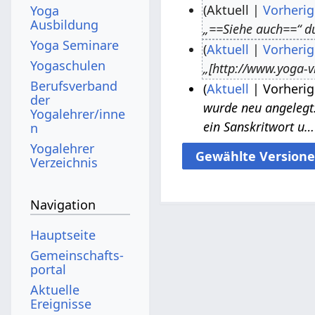
Aktuell
Vorherig
Yoga
Ausbildung
„==Siehe auch==“ d
7
Yoga Seminare
Aktuell
Vorherig
.
Yogaschulen
„[http://www.yoga-v
A
3
Berufsverband
Aktuell
Vorherig
p
.
der
wurde neu angelegt:
r
J
2
Yogalehrer/inne
ein Sanskritwort u…
n
i
u
5
Yogalehrer
l
n
.
Verzeichnis
2
i
F
0
2
e
Navigation
2
0
b
0
1
r
Hauptseite
8
u
Gemeinschafts­
a
portal
r
Aktuelle
Ereignisse
2