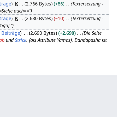
träge
K
2.766 Bytes
+86
Textersetzung -
Siehe auch==“
träge
K
2.680 Bytes
−10
Textersetzung -
oga] “
Beiträge
2.690 Bytes
+2.690
Die Seite
ab
und
Strick
, (als Attribute Yamas). Dandapasha ist