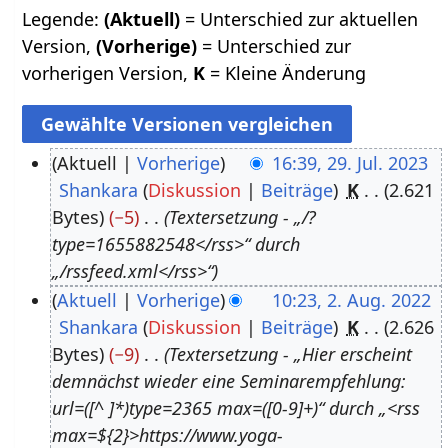
Legende:
(Aktuell)
= Unterschied zur aktuellen
Version,
(Vorherige)
= Unterschied zur
vorherigen Version,
K
= Kleine Änderung
Aktuell
Vorherige
16:39, 29. Jul. 2023
Shankara
Diskussion
Beiträge
K
2.621
2
Bytes
−5
Textersetzung - „/?
9
type=1655882548</rss>“ durch
.
„/rssfeed.xml</rss>“
J
Aktuell
Vorherige
10:23, 2. Aug. 2022
u
Shankara
Diskussion
Beiträge
K
2.626
2
l
Bytes
−9
Textersetzung - „Hier erscheint
.
i
demnächst wieder eine Seminarempfehlung:
A
2
url=([^ ]*)type=2365 max=([0-9]+)“ durch „<rss
u
0
max=${2}>https://www.yoga-
g
2