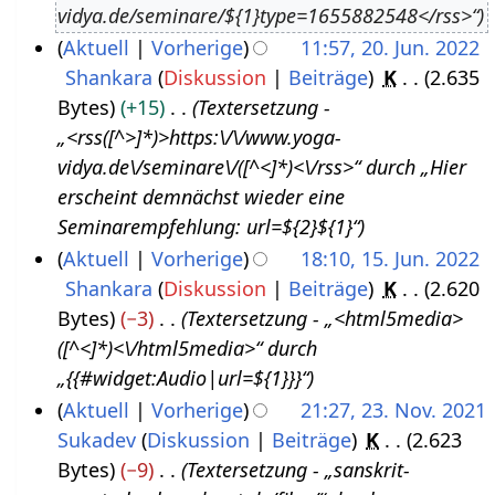
vidya.de/seminare/${1}type=1655882548</rss>“
u
3
Aktuell
Vorherige
11:57, 20. Jun. 2022
s
Shankara
Diskussion
Beiträge
K
2.635
2
t
Bytes
+15
Textersetzung -
0
2
„<rss([^>]*)>https:\/\/www.yoga-
.
0
vidya.de\/seminare\/([^<]*)<\/rss>“ durch „Hier
J
2
erscheint demnächst wieder eine
u
2
Seminarempfehlung: url=${2}${1}“
n
Aktuell
Vorherige
18:10, 15. Jun. 2022
i
Shankara
Diskussion
Beiträge
K
2.620
1
2
Bytes
−3
Textersetzung - „<html5media>
5
0
([^<]*)<\/html5media>“ durch
.
2
„{{#widget:Audio|url=${1}}}“
J
2
Aktuell
Vorherige
21:27, 23. Nov. 2021
u
Sukadev
Diskussion
Beiträge
K
2.623
2
n
Bytes
−9
Textersetzung - „sanskrit-
3
i