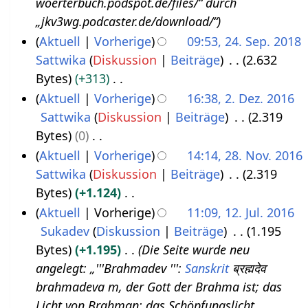
woerterbuch.podspot.de/files/“ durch
.
2
„jkv3wg.podcaster.de/download/“
N
0
Aktuell
Vorherige
09:53, 24. Sep. 2018
o
2
Sattwika
Diskussion
Beiträge
2.632
2
v
2
Bytes
+313
4
e
K
Aktuell
Vorherige
16:38, 2. Dez. 2016
.
m
e
Sattwika
Diskussion
Beiträge
2.319
2
S
b
i
Bytes
0
.
e
e
n
K
Aktuell
Vorherige
14:14, 28. Nov. 2016
D
p
r
e
e
Sattwika
Diskussion
Beiträge
2.319
2
e
t
2
B
i
Bytes
+1.124
8
z
e
0
e
n
K
Aktuell
Vorherige
11:09, 12. Jul. 2016
.
e
m
2
a
e
e
Sukadev
Diskussion
Beiträge
1.195
1
N
m
b
1
r
B
i
Bytes
+1.195
Die Seite wurde neu
2
o
b
e
b
e
n
angelegt: „'''Brahmadev ''':
Sanskrit
ब्रह्मदेव
.
v
e
r
e
a
e
brahmadeva m, der Gott der Brahma ist; das
J
e
r
2
i
r
B
Licht von Brahman; das Schöpfungslicht.