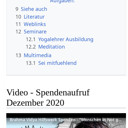
Aufgaben:
9
Siehe auch
10
Literatur
11
Weblinks
12
Seminare
12.1
Yogalehrer Ausbildung
12.2
Meditation
13
Multimedia
13.1
Sei mitfuehlend
Video - Spendenaufruf
Dezember 2020
Brahma Vidya Hilfswerk Spenden - "Menschen in Not gerne helfen!"