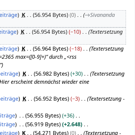
eiträge
K
56.954 Bytes
0
→
Sivananda
eiträge
K
56.954 Bytes
−10
Textersetzung
eiträge
K
56.964 Bytes
−18
Textersetzung
=2365 max=([0-9]+)“ durch „<rss
“
eiträge
K
56.982 Bytes
+30
Textersetzung
 „Hier erscheint demnächst wieder eine
eiträge
K
56.952 Bytes
−3
Textersetzung -
iträge
56.955 Bytes
+36
iträge
56.919 Bytes
+2.648
eiträge
K
54.271 Bytes
0
Textersetzung -