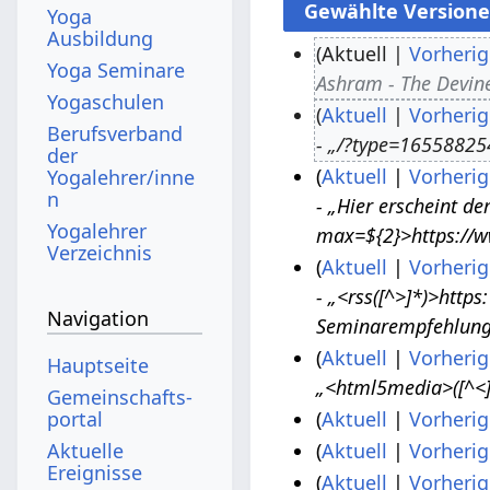
Yoga
Ausbildung
Aktuell
Vorherig
Yoga Seminare
Ashram - The Devine 
1
Yogaschulen
Aktuell
Vorherig
4
Berufsverband
- „/?type=165588254
.
2
der
Aktuell
Vorherig
Yogalehrer/inne
O
9
n
- „Hier erscheint d
k
.
2
Yogalehrer
max=${2}>https://w
t
J
.
Verzeichnis
Aktuell
Vorherig
o
u
A
- „<rss([^>]*)>http
2
b
l
u
Navigation
Seminarempfehlung:
0
e
i
g
Aktuell
Vorherig
.
r
2
u
Hauptseite
„<html5media>([^<]
1
J
2
0
s
Gemeinschafts­
Aktuell
Vorherig
portal
5
u
0
2
t
K
Aktuell
Vorherig
Aktuelle
.
7
n
2
3
2
Ereignisse
e
K
J
.
Aktuell
Vorherig
i
5
0