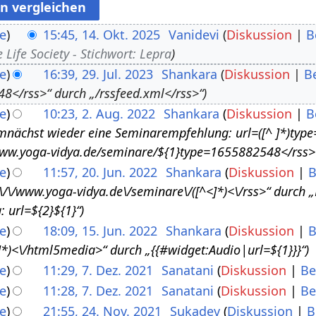
e
15:45, 14. Okt. 2025
Vanidevi
Diskussion
B
Life Society - Stichwort: Lepra
e
16:39, 29. Jul. 2023
Shankara
Diskussion
B
8</rss>“ durch „/rssfeed.xml</rss>“
e
10:23, 2. Aug. 2022
Shankara
Diskussion
B
emnächst wieder eine Seminarempfehlung: url=([^ ]*)type
ww.yoga-vidya.de/seminare/${1}type=1655882548</rss>
e
11:57, 20. Jun. 2022
Shankara
Diskussion
B
s:\/\/www.yoga-vidya.de\/seminare\/([^<]*)<\/rss>“ durch
 url=${2}${1}“
e
18:09, 15. Jun. 2022
Shankara
Diskussion
B
*)<\/html5media>“ durch „{{#widget:Audio|url=${1}}}“
e
11:29, 7. Dez. 2021
Sanatani
Diskussion
Be
e
11:28, 7. Dez. 2021
Sanatani
Diskussion
Be
e
21:55, 24. Nov. 2021
Sukadev
Diskussion
B