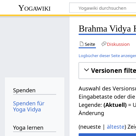
Yogawiki
Brahma Vidya H
Seite
Diskussion
Logbücher dieser Seite anzeige
Versionen filt
Auswahl des Versionsu
Spenden
Eingabetaste oder die
Spenden für
Legende:
(Aktuell)
= U
Yoga Vidya
Änderung
(
neueste
|
älteste
) Zei
Yoga lernen