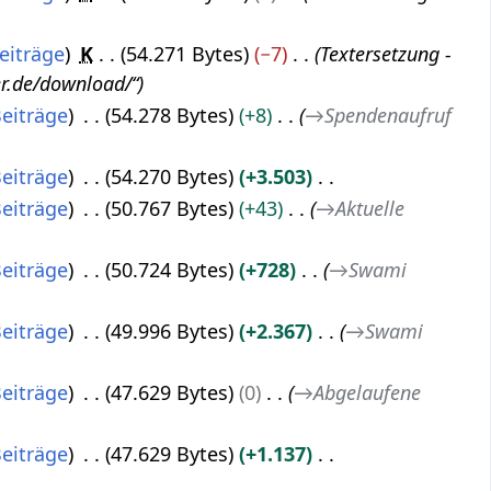
eiträge
K
54.271 Bytes
−7
Textersetzung -
er.de/download/“
eiträge
54.278 Bytes
+8
→
Spendenaufruf
eiträge
54.270 Bytes
+3.503
eiträge
50.767 Bytes
+43
→
Aktuelle
eiträge
50.724 Bytes
+728
→
Swami
eiträge
49.996 Bytes
+2.367
→
Swami
eiträge
47.629 Bytes
0
→
Abgelaufene
eiträge
47.629 Bytes
+1.137