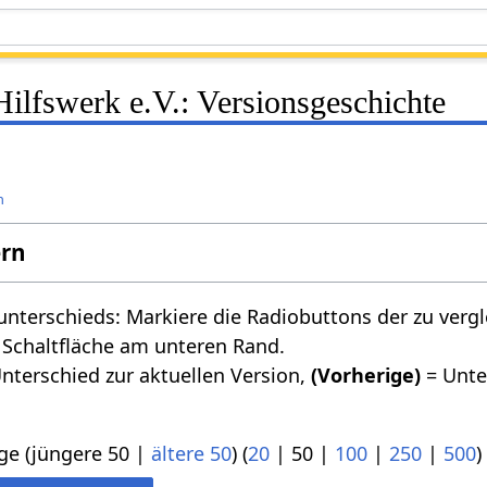
ilfswerk e.V.: Versionsgeschichte
n
ern
nterschieds: Markiere die Radiobuttons der zu verg
 Schaltfläche am unteren Rand.
nterschied zur aktuellen Version,
(Vorherige)
= Unte
ge (
jüngere 50
|
ältere 50
) (
20
|
50
|
100
|
250
|
500
)