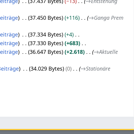
eiträge
37.437 Bytes
−13
→
Entstehung
eiträge
37.450 Bytes
+116
→
Ganga Prem
eiträge
37.334 Bytes
+4
eiträge
37.330 Bytes
+683
eiträge
36.647 Bytes
+2.618
→
Aktuelle
Beiträge
34.029 Bytes
0
→
Stationäre