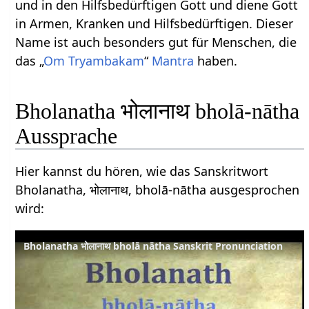
und in den Hilfsbedürftigen Gott und diene Gott
in Armen, Kranken und Hilfsbedürftigen. Dieser
Name ist auch besonders gut für Menschen, die
das „
Om Tryambakam
“
Mantra
haben.
Bholanatha भोलानाथ bholā-nātha
Aussprache
Hier kannst du hören, wie das Sanskritwort
Bholanatha, भोलानाथ, bholā-nātha ausgesprochen
wird:
Bholanatha भोलानाथ bholā nātha Sanskrit Pronunciation