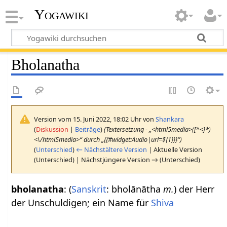
Yogawiki
Bholanatha
Version vom 15. Juni 2022, 18:02 Uhr von
Shankara
(
Diskussion
|
Beiträge
)
(Textersetzung - „<html5media>([^<]*)
<\/html5media>“ durch „{{#widget:Audio|url=${1}}}“)
(
Unterschied
)
← Nächstältere Version
| Aktuelle Version
(Unterschied) | Nächstjüngere Version → (Unterschied)
bholanatha
: (
Sanskrit
: bholānātha
m.
) der Herr
der Unschuldigen; ein Name für
Shiva