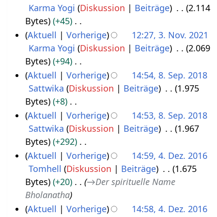
Karma Yogi
Diskussion
Beiträge
2.114
3
v
2
Bytes
+45
.
e
K
Aktuell
Vorherige
12:27, 3. Nov. 2021
N
m
e
Karma Yogi
Diskussion
Beiträge
2.069
o
b
i
Bytes
+94
v
e
n
K
Aktuell
Vorherige
14:54, 8. Sep. 2018
e
r
e
e
Sattwika
Diskussion
Beiträge
1.975
8
m
2
B
i
Bytes
+8
.
b
0
e
n
K
Aktuell
Vorherige
14:53, 8. Sep. 2018
S
e
2
a
e
e
Sattwika
Diskussion
Beiträge
1.967
e
r
1
r
B
i
Bytes
+292
p
2
b
e
n
K
Aktuell
Vorherige
14:59, 4. Dez. 2016
t
0
e
a
e
e
Tomhell
Diskussion
Beiträge
1.675
4
e
2
i
r
B
i
Bytes
+20
→
Der spirituelle Name
.
m
1
t
b
e
n
Bholanatha
D
b
u
e
a
e
Aktuell
Vorherige
14:58, 4. Dez. 2016
e
e
n