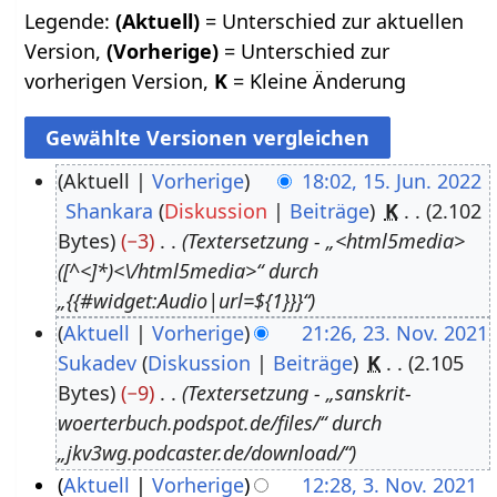
Legende:
(Aktuell)
= Unterschied zur aktuellen
Version,
(Vorherige)
= Unterschied zur
vorherigen Version,
K
= Kleine Änderung
Aktuell
Vorherige
18:02, 15. Jun. 2022
Shankara
Diskussion
Beiträge
K
2.102
1
Bytes
−3
Textersetzung - „<html5media>
5
([^<]*)<\/html5media>“ durch
.
„{{#widget:Audio|url=${1}}}“
J
Aktuell
Vorherige
21:26, 23. Nov. 2021
u
Sukadev
Diskussion
Beiträge
K
2.105
2
n
Bytes
−9
Textersetzung - „sanskrit-
3
i
woerterbuch.podspot.de/files/“ durch
.
2
„jkv3wg.podcaster.de/download/“
N
0
Aktuell
Vorherige
12:28, 3. Nov. 2021
o
2