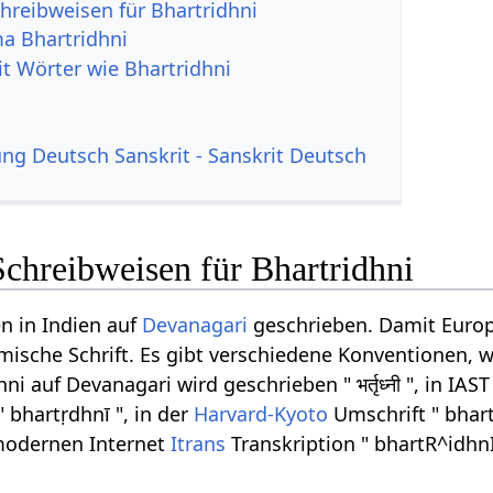
hreibweisen für Bhartridhni
a Bhartridhni
it Wörter wie Bhartridhni
g Deutsch Sanskrit - Sanskrit Deutsch
chreibweisen für Bhartridhni
n in Indien auf
Devanagari
geschrieben. Damit Europ
ömische Schrift. Es gibt verschiedene Konventionen, w
i auf Devanagari wird geschrieben " भर्तृध्नी ", in IAS
" bhartṛdhnī ", in der
Harvard-Kyoto
Umschrift " bhart
r modernen Internet
Itrans
Transkription " bhartR^idhnI