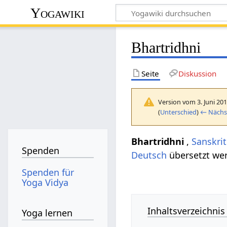
Yogawiki
Bhartridhni
Seite
Diskussion
Version vom 3. Juni 20
(
Unterschied
)
← Nächst
Bhartridhni
,
Sanskrit
Spenden
Deutsch
übersetzt we
Spenden für
Yoga Vidya
Inhaltsverzeichnis
Yoga lernen