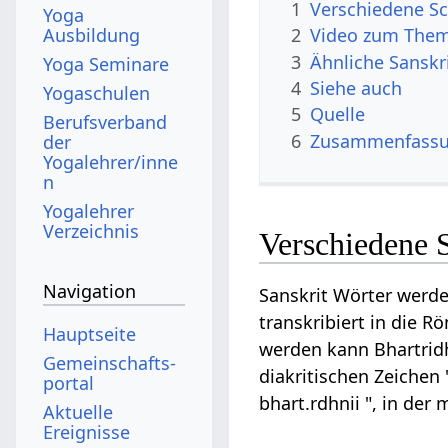
1
Verschiedene Sc
Yoga
Ausbildung
2
Video zum Them
3
Ähnliche Sanskr
Yoga Seminare
4
Siehe auch
Yogaschulen
5
Quelle
Berufsverband
6
Zusammenfassun
der
Yogalehrer/inne
n
Yogalehrer
Verzeichnis
Verschiedene S
Navigation
Sanskrit Wörter werde
transkribiert in die R
Hauptseite
werden kann Bhartridhn
Gemeinschafts­
diakritischen Zeichen 
portal
bhart.rdhnii ", in de
Aktuelle
Ereignisse