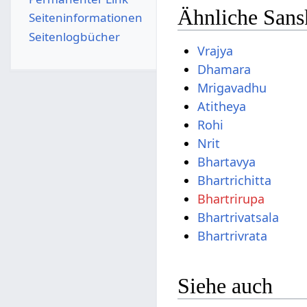
Ähnliche Sansk
Seiten­­informationen
Seitenlogbücher
Vrajya
Dhamara
Mrigavadhu
Atitheya
Rohi
Nrit
Bhartavya
Bhartrichitta
Bhartrirupa
Bhartrivatsala
Bhartrivrata
Siehe auch