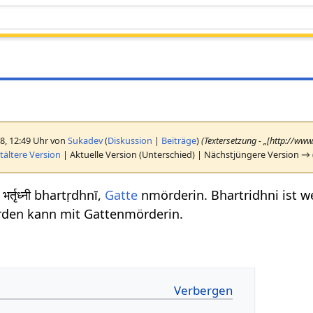
18, 12:49 Uhr von
Sukadev
(
Diskussion
|
Beiträge
)
(Textersetzung - „[http://ww
ältere Version
| Aktuelle Version (Unterschied) | Nächstjüngere Version → 
भर्तृध्नी bhartṛdhnī,
Gatte
nmörderin. Bhartridhni ist w
rden kann mit Gattenmörderin.