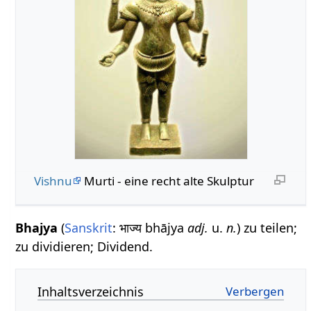
Vishnu
Murti - eine recht alte Skulptur
Bhajya
(
Sanskrit
: भाज्य bhājya
adj.
u.
n.
) zu teilen;
zu dividieren; Dividend.
Inhaltsverzeichnis