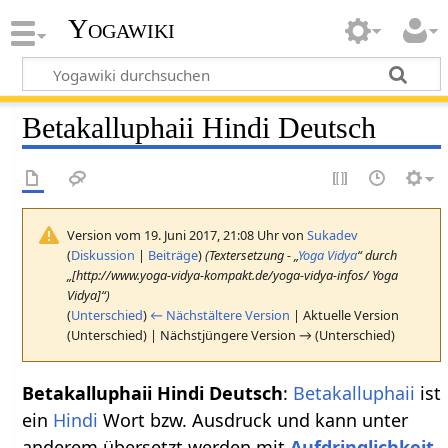
Yogawiki
Betakalluphaii Hindi Deutsch
Version vom 19. Juni 2017, 21:08 Uhr von
Sukadev
(
Diskussion
|
Beiträge
)
(Textersetzung - „
Yoga Vidya
“ durch
„[http://www.yoga-vidya-kompakt.de/yoga-vidya-infos/ Yoga
Vidya]“)
(
Unterschied
)
← Nächstältere Version
| Aktuelle Version
(Unterschied) | Nächstjüngere Version → (Unterschied)
Betakalluphaii Hindi Deutsch
:
Betakalluphaii
ist
ein
Hindi
Wort bzw. Ausdruck und kann unter
anderem übersetzt werden mit
Aufdringlichkeit
.