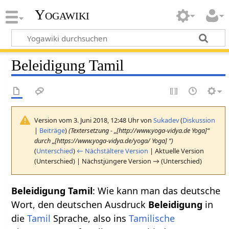
Yogawiki
Beleidigung Tamil
Version vom 3. Juni 2018, 12:48 Uhr von
Sukadev
(
Diskussion
|
Beiträge
)
(Textersetzung - „[http://www.yoga-vidya.de Yoga]“
durch „[https://www.yoga-vidya.de/yoga/ Yoga] “)
(
Unterschied
)
← Nächstältere Version
| Aktuelle Version
(Unterschied) | Nächstjüngere Version → (Unterschied)
Beleidigung Tamil
: Wie kann man das deutsche
Wort, den deutschen Ausdruck
Beleidigung
in
die
Tamil
Sprache, also ins
Tamilische