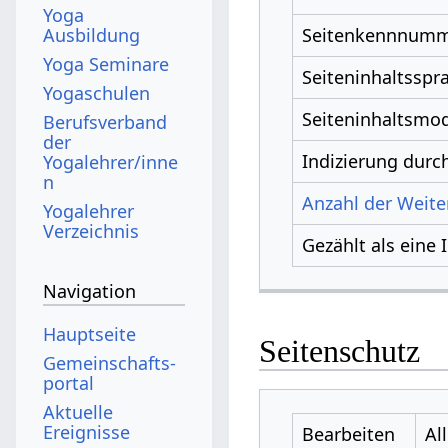
Yoga
Ausbildung
Seitenkennnum
Yoga Seminare
Seiteninhaltsspr
Yogaschulen
Seiteninhaltsmod
Berufsverband
der
Indizierung dur
Yogalehrer/inne
n
Anzahl der Weiter
Yogalehrer
Verzeichnis
Gezählt als eine 
Navigation
Hauptseite
Seitenschutz
Gemeinschafts­
portal
Aktuelle
Ereignisse
Bearbeiten
Al