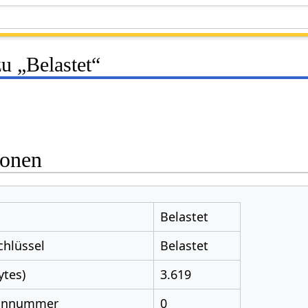
u „Belastet“
ionen
Belastet
chlüssel
Belastet
ytes)
3.619
nnnummer
0