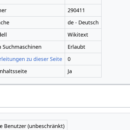
mer
290411
ache
de - Deutsch
ell
Wikitext
ch Suchmaschinen
Erlaubt
leitungen zu dieser Seite
0
Inhaltsseite
Ja
le Benutzer (unbeschränkt)