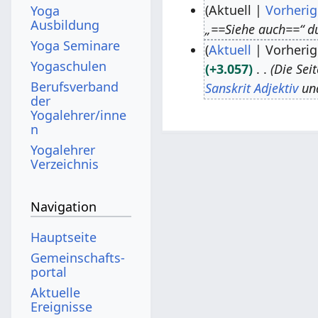
Aktuell
Vorherig
Yoga
Ausbildung
„==Siehe auch==“ d
7
Yoga Seminare
Aktuell
Vorherig
.
Yogaschulen
+3.057
Die Seit
A
1
Berufsverband
Sanskrit Adjektiv
und
p
0
der
r
.
Yogalehrer/inne
n
i
S
Yogalehrer
l
e
Verzeichnis
2
p
0
t
Navigation
2
e
0
m
Hauptseite
b
Gemeinschafts­
e
portal
r
Aktuelle
Ereignisse
2