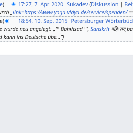
e
17:27, 7. Apr. 2020
Sukadev
Diskussion
Bei
urch „
link=https://www.yoga-vidya.de/service/spenden/
==
e
18:54, 10. Sep. 2015
Petersburger Wörterbüc
e wurde neu angelegt: „''' Bahihsad ''',
Sanskrit
बहिःसद् ba
 kann ins Deutsche übe…“