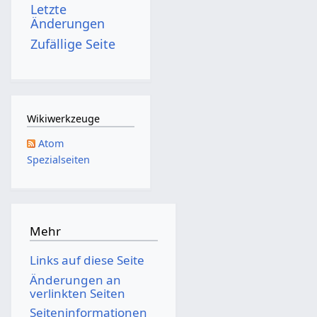
Letzte
0
Änderungen
1
Zufällige Seite
5
Wikiwerkzeuge
Atom
Spezialseiten
Mehr
Links auf diese Seite
Änderungen an
verlinkten Seiten
Seiten­­informationen