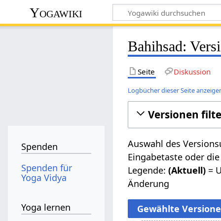
Yogawiki
Bahihsad: Vers
Seite
Diskussion
Logbücher dieser Seite anzeige
Versionen filt
Auswahl des Versionsu
Spenden
Eingabetaste oder die
Spenden für
Legende:
(Aktuell)
= U
Yoga Vidya
Änderung
Yoga lernen