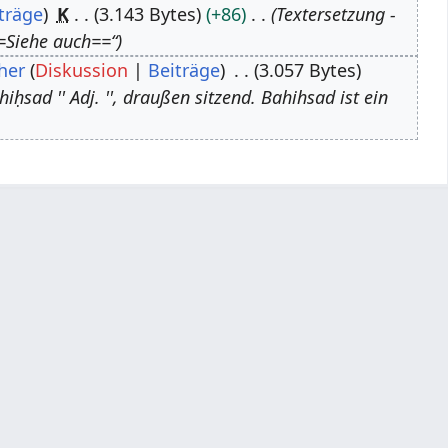
träge
K
3.143 Bytes
+86
Textersetzung -
Siehe auch==“
her
Diskussion
Beiträge
3.057 Bytes
hiḥsad '' Adj. '', draußen sitzend. Bahihsad ist ein