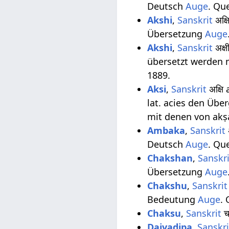
Deutsch
Auge
. Qu
Akshi
,
Sanskrit
अक्ष
Übersetzung
Auge
Akshi
,
Sanskrit
अक्ष
übersetzt werden 
1889.
Aksi
,
Sanskrit
अक्षि
lat. acies den Übe
mit denen von akṣa
Ambaka
,
Sanskrit
Deutsch
Auge
. Qu
Chakshan
,
Sanskri
Übersetzung
Auge
Chakshu
,
Sanskrit
Bedeutung
Auge
.
Chaksu
,
Sanskrit
च
Daivadipa
,
Sanskri