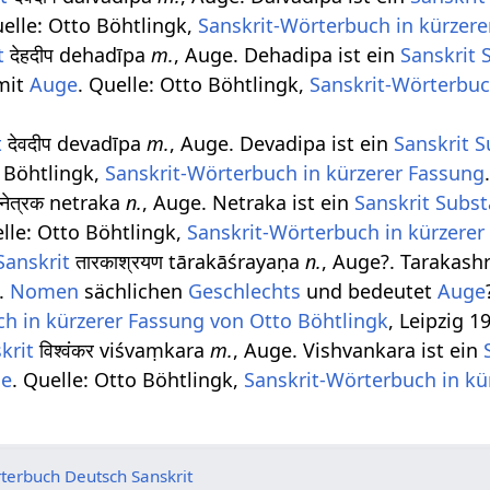
uelle: Otto Böhtlingk,
Sanskrit-Wörterbuch in kürzer
t
देहदीप dehadīpa
m.
, Auge. Dehadipa ist ein
Sanskrit 
mit
Auge
. Quelle: Otto Böhtlingk,
Sanskrit-Wörterbuc
t
देवदीप devadīpa
m.
, Auge. Devadipa ist ein
Sanskrit S
o Böhtlingk,
Sanskrit-Wörterbuch in kürzerer Fassung
नेत्रक netraka
n.
, Auge. Netraka ist ein
Sanskrit Subst
elle: Otto Böhtlingk,
Sanskrit-Wörterbuch in kürzerer
Sanskrit
तारकाश्रयण tārakāśrayaṇa
n.
, Auge?. Tarakash
.
Nomen
sächlichen
Geschlechts
und bedeutet
Auge
h in kürzerer Fassung von Otto Böhtlingk
, Leipzig 1
krit
विश्वंकर viśvaṃkara
m.
, Auge. Vishvankara ist ein
ge
. Quelle: Otto Böhtlingk,
Sanskrit-Wörterbuch in kü
terbuch Deutsch Sanskrit