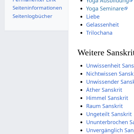
Yoga Ausbildung
Seiten­­informationen
Yoga Seminare
Seitenlogbücher
Liebe
Gelassenheit
Trilochana
Weitere Sanskri
Unwissenheit Sans
Nichtwissen Sansk
Unwissender Sansk
Äther Sanskrit
Himmel Sanskrit
Raum Sanskrit
Ungeteilt Sanskrit
Ununterbrochen Sa
Unvergänglich San