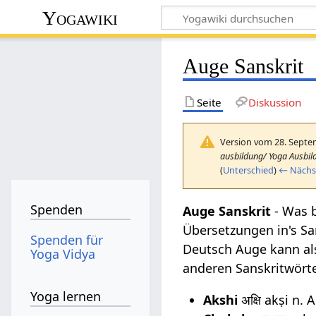
Yogawiki
Auge Sanskrit
Seite
Diskussion
Version vom 28. Septe
ausbildung/ Yoga Ausbil
(
Unterschied
)
← Nächst
Spenden
Auge Sanskrit
- Was 
Übersetzungen in's Sa
Spenden für
Deutsch Auge kann als
Yoga Vidya
anderen Sanskritwört
Yoga lernen
Akshi
अक्षि akṣi n. 