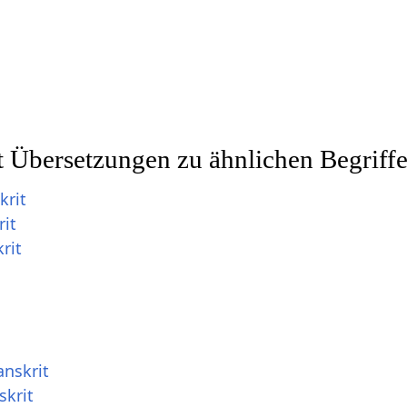
t Übersetzungen zu ähnlichen Begriff
krit
rit
rit
nskrit
skrit