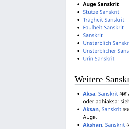
Auge Sanskrit
Stütze Sanskrit
Trägheit Sanskrit
Faulheit Sanskrit
Sanskrit
Unsterblich Sanskr
Unsterblicher Sans
Urin Sanskrit
Weitere Sanskr
Aksa
,
Sanskrit
अक्ष
oder adhiakṣa; sie
Aksan
,
Sanskrit
अक्
Auge.
Akshan
,
Sanskrit
अ