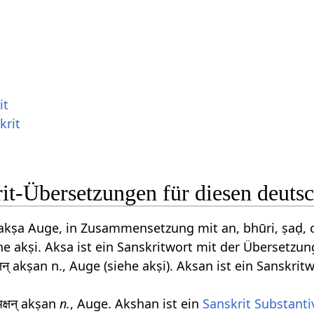
it
krit
it-Übersetzungen für diesen deuts
 akṣa Auge, in Zusammensetzung mit an, bhūri, ṣaḍ, c
he akṣi. Aksa ist ein Sanskritwort mit der Übersetzu
षन् akṣan n., Auge (siehe akṣi). Aksan ist ein Sanskr
क्षन् akṣan
n.
, Auge. Akshan ist ein
Sanskrit Substanti