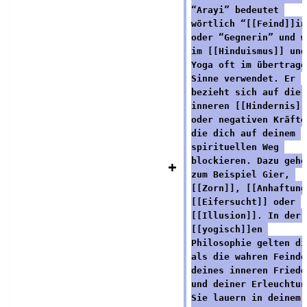
“Arayi” bedeutet 
z
u
wörtlich “[[Feind]]in
u
s
oder “Gegnerin” und w
s
a
im [[Hinduismus]] und
Yoga oft im übertrage
a
m
Sinne verwendet. Er 
m
m
bezieht sich auf die 
m
e
inneren [[Hindernis]]
oder negativen Kräfte
e
n
die dich auf deinem 
n
f
spirituellen Weg 
blockieren. Dazu gehö
f
a
zum Beispiel Gier, 
a
s
[[Zorn]], [[Anhaftung
s
s
[[Eifersucht]] oder 
[[Illusion]]. In der 
s
u
[[yogisch]]en 
u
n
Philosophie gelten di
n
g
als die wahren Feinde
deines inneren Friede
g
und deiner Erleuchtun
Sie lauern in deinem 