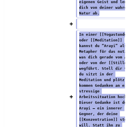
eigenen Geist und len
dich von deiner wahre
Natur ab.
In einer [[Yogastunde
oder [[Meditation]] 
kannst du “Arayi” als
Metapher für das nutz
was dich gerade vom A
oder von der [[Stille
wegführt. Stell dir v
du sitzt in der 
Meditation und plötzl
kommen Gedanken an ei
stressige 
Arbeitssituation hoch
Dieser Gedanke ist de
Arayi – ein innerer 
Gegner, der deine 
[[Konzentration]] stö
will. Statt ihn zu 