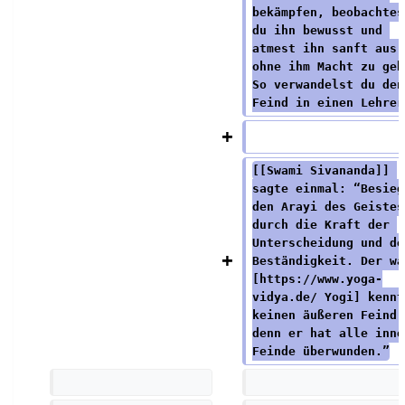
bekämpfen, beobachtes
du ihn bewusst und 
atmest ihn sanft aus,
ohne ihm Macht zu geb
So verwandelst du den
Feind in einen Lehrer
[[Swami Sivananda]] 
sagte einmal: “Besieg
den Arayi des Geistes
durch die Kraft der 
Unterscheidung und de
Beständigkeit. Der wa
[https://www.yoga-
vidya.de/ Yogi] kennt
keinen äußeren Feind,
denn er hat alle inne
Feinde überwunden.”