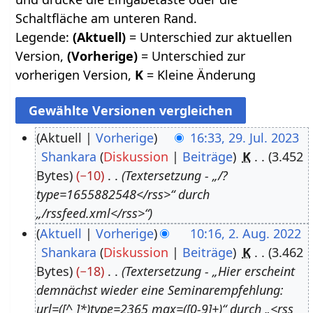
Schaltfläche am unteren Rand.
Legende:
(Aktuell)
= Unterschied zur aktuellen
Version,
(Vorherige)
= Unterschied zur
vorherigen Version,
K
= Kleine Änderung
Aktuell
Vorherige
16:33, 29. Jul. 2023
Shankara
Diskussion
Beiträge
K
3.452
2
Bytes
−10
Textersetzung - „/?
9
type=1655882548</rss>“ durch
.
„/rssfeed.xml</rss>“
J
Aktuell
Vorherige
10:16, 2. Aug. 2022
u
Shankara
Diskussion
Beiträge
K
3.462
2
l
Bytes
−18
Textersetzung - „Hier erscheint
.
i
demnächst wieder eine Seminarempfehlung:
A
2
url=([^ ]*)type=2365 max=([0-9]+)“ durch „<rss