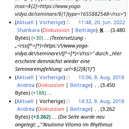
u
0
max=${2}>https://www.yoga-
g
2
vidya.de/seminare/${1}type=1655882548</rss>“
u
3
Aktuell
Vorherige
11:48, 20. Jun. 2022
s
Shankara
Diskussion
Beiträge
K
3.480
2
t
Bytes
+30
Textersetzung -
0
2
„<rss([^>]*)>https:\/\/www.yoga-
.
0
vidya.de\/seminare\/([^<]*)<\/rss>“ durch „Hier
J
2
erscheint demnächst wieder eine
u
2
Seminarempfehlung: url=${2}${1}“
n
Aktuell
Vorherige
15:06, 8. Aug. 2018
i
Andrea
Diskussion
Beiträge
3.450
8
2
Bytes
+188
.
0
K
Aktuell
Vorherige
14:32, 8. Aug. 2018
A
2
e
Andrea
Diskussion
Beiträge
3.262
u
2
i
Bytes
+3.262
Die Seite wurde neu
g
n
angelegt: „'''Anuloma Viloma im Rhythmus
u