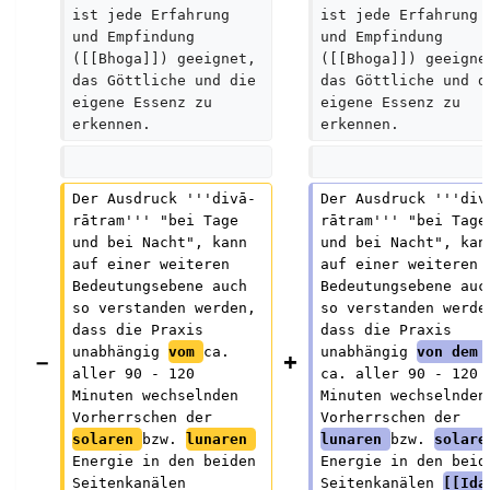
ist jede Erfahrung 
ist jede Erfahrung 
und Empfindung 
und Empfindung 
([[Bhoga]]) geeignet, 
([[Bhoga]]) geeigne
das Göttliche und die 
das Göttliche und d
eigene Essenz zu 
eigene Essenz zu 
erkennen.
erkennen.
Der Ausdruck '''divā-
Der Ausdruck '''div
rātram''' "bei Tage 
rātram''' "bei Tage
und bei Nacht", kann 
und bei Nacht", kan
auf einer weiteren 
auf einer weiteren 
Bedeutungsebene auch 
Bedeutungsebene auc
so verstanden werden, 
so verstanden werde
dass die Praxis 
dass die Praxis 
unabhängig 
vom 
ca. 
unabhängig 
von dem 
aller 90 - 120 
ca. aller 90 - 120 
Minuten wechselnden 
Minuten wechselnden
Vorherrschen der 
Vorherrschen der 
solaren 
bzw. 
lunaren 
lunaren 
bzw. 
solare
Energie in den beiden 
Energie in den beid
Seitenkanälen 
Seitenkanälen 
[[Ida