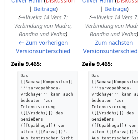
Oliver Hahn
(
Diskussion
Oliver Hahn
(
Diskussi
|
Beiträge
)
|
Beiträge
)
→
Viveka 14 Vers 7:
→
Viveka 14 Vers 7:
Verbindung von Mudra,
Verbindung von Mudr
Bandha und Vedha
Bandha und Vedha
← Zum vorherigen
Zum nächsten
Versionsunterschied
Versionsunterschied
Zeile 9.465:
Zeile 9.465:
Das 
Das 
[[Samasa|Kompositum]] 
[[Samasa|Kompositum
'''sarvopabhoga-
'''sarvopabhoga-
vṛddhaye''' kann auch 
vṛddhaye''' kann au
bedeuten "zur 
bedeuten "zur 
Intensivierung 
Intensivierung 
([[Vriddhi]]) des 
([[Vriddhi]]) des 
Genießens 
Genießens 
([[Upabhoga]]) von 
([[Upabhoga]]) von 
allem ([[Sarva]])". 
allem ([[Sarva]])".
Aus tantrischer Sicht 
Aus tantrischer Sic