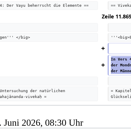
4: Der Vayu beherrscht die Elemente ==
== Vivek
Zeile 11.869
gen''' </big>
'''<big>
In Vers 
der Mond
der Männ
Untersuchung der natürlichen 
= Kapite
ahajānanda-vivekaḥ =
Glücksel
. Juni 2026, 08:30 Uhr