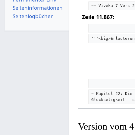
== Viveka 7 Vers 2
Seiten­­informationen
Seitenlogbücher
Zeile 11.867:
'''<big>Erläuterun
= Kapitel 22: Die 
Glückseligkeit – s
Version vom 4