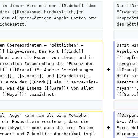
 in diesem Vers mit dem [[Buddha]] (dem 
Der [[Bi
drei [[Hinduismus|hinduistisch]]en 
"Erwacht
 dem allgegenwärtigen Aspekt Gottes bzw. 
Hauptgöt
ichgesetzt.  
des Gött
en übergeordneten – "göttlichen" –  
Damit wi
]] hingewiesen. Das Wort [[Bindu]] 
Aspekt d
hnet auch die Essenz von etwas, und im 
("Tropfe
risch]]en Zusammenhang die "Essenz der 
[[yogisc
t]] ([[Prana]])". Andere Bezeichnungen 
[[Prana|
ali]], [[Kundali]] und [[Kundalini]]. 
dafür si
3 wurde der [[Bindu]] als '''sarva-sāra-
Bereits 
s, was die Essenz ([[Sara]]) von allem 
mayam'''
 [[Maya]])" bezeichnet.  
([[Sarva
el, Auge" kann man als eine Metapher 
[[Darpan
 ein Bewusstsein verstehen, dass die 
bzw. All
railokya]] – oder auch die drei Zeiten 
"drei We
enwart und Zukunft) – durchdringt (vgl. 
Vergange