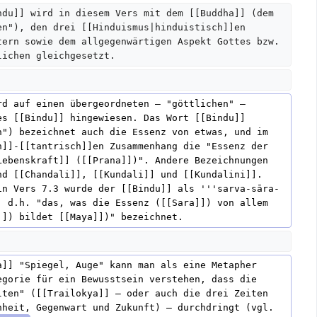
ndu]] wird in diesem Vers mit dem [[Buddha]] (dem 
en"), den drei [[Hinduismus|hinduistisch]]en 
tern sowie dem allgegenwärtigen Aspekt Gottes bzw. 
lichen gleichgesetzt.  
rd auf einen übergeordneten – "göttlichen" –  
es [[Bindu]] hingewiesen. Das Wort [[Bindu]] 
n") bezeichnet auch die Essenz von etwas, und im 
h]]-[[tantrisch]]en Zusammenhang die "Essenz der 
Lebenskraft]] ([[Prana]])". Andere Bezeichnungen 
nd [[Chandali]], [[Kundali]] und [[Kundalini]]. 
in Vers 7.3 wurde der [[Bindu]] als '''sarva-sāra-
, d.h. "das, was die Essenz ([[Sara]]) von allem 
]]) bildet [[Maya]])" bezeichnet.
a]] "Spiegel, Auge" kann man als eine Metapher 
egorie für ein Bewusstsein verstehen, dass die 
lten" ([[Trailokya]] – oder auch die drei Zeiten 
nheit, Gegenwart und Zukunft) – durchdringt (vgl. 