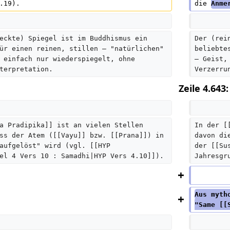
.19).
die 
Anme
eckte) Spiegel ist im Buddhismus ein 
Der (rei
ür einen reinen, stillen – "natürlichen" 
beliebte
 einfach nur wiederspiegelt, ohne 
– Geist,
terpretation.
Verzerru
Zeile 4.643:
a Pradipika]] ist an vielen Stellen 
In der [
ss der Atem ([[Vayu]] bzw. [[Prana]]) in 
davon di
aufgelöst" wird (vgl. [[HYP 
der [[Su
el 4 Vers 10 : Samadhi|HYP Vers 4.10]]).
Jahresgr
Aus myth
"Same [[