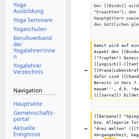
Yoga
Der [[Bindu]] wird
Ausbildung
"Erwachten"), den 
Hauptgöttern sowie
Yoga Seminare
des Göttlichen gle
Yogaschulen
Berufsverband
der
Damit wird auf ein
Yogalehrer/inne
Aspekt des [[Bindu
n
("Tropfen") bezeic
Yogalehrer
[[yogisch]]-[[tant
Verzeichnis
[[Prana|Lebenskraf
dafür sind [[Chand
Bereits in Vers 7.
mayam''', d.h. "da
Navigation
([[Sarva]]) bildet
Hauptseite
Gemeinschafts­
[[Darpana]] "Spieg
portal
bzw. Allegorie für
Aktuelle
"drei Welten" ([[T
Ereignisse
Vergangenheit, Geg