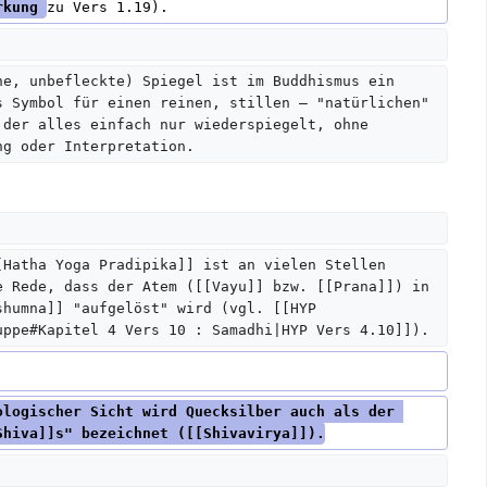
rkung 
zu Vers 1.19).
ne, unbefleckte) Spiegel ist im Buddhismus ein 
s Symbol für einen reinen, stillen – "natürlichen" 
 der alles einfach nur wiederspiegelt, ohne 
ng oder Interpretation.
[Hatha Yoga Pradipika]] ist an vielen Stellen 
e Rede, dass der Atem ([[Vayu]] bzw. [[Prana]]) in 
shumna]] "aufgelöst" wird (vgl. [[HYP 
uppe#Kapitel 4 Vers 10 : Samadhi|HYP Vers 4.10]]).
ologischer Sicht wird Quecksilber auch als der 
Shiva]]s" bezeichnet ([[Shivavirya]]).