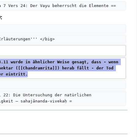
a 7 Vers 24: Der Vayu beherrscht die Elemente ==
:
Erläuterungen''' </big>
4.11 wurde in ähnlicher Weise gesagt, dass - wenn 
nektar ([[Chandramrita]]) herab fällt - der Tod 
er eintritt.
l 22: Die Untersuchung der natürlichen 
igkeit – sahajānanda-vivekaḥ =