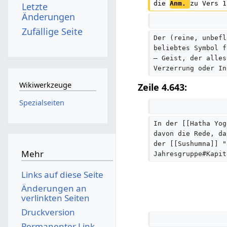
die 
Anm. 
zu Vers 1
Letzte
Änderungen
Zufällige Seite
Der (reine, unbefl
beliebtes Symbol f
– Geist, der alles
Verzerrung oder In
Wikiwerkzeuge
Zeile 4.643:
Spezialseiten
In der [[Hatha Yog
davon die Rede, da
der [[Sushumna]] "
Mehr
Jahresgruppe#Kapit
Links auf diese Seite
Änderungen an
verlinkten Seiten
Druckversion
Permanenter Link