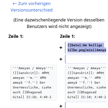
K
e
← Zum vorherigen
e
i
Versionsunterschied
i
n
(Eine dazwischenliegende Version desselben
n
e
Benutzers wird nicht angezeigt)
e
B
B
e
Zeile 1:
Zeile 1:
e
a
[[Datei:Om heilige 
a
r
Silbe.png|mini|Ameya]
r
b
b
e
e
i
'''Ameyan / Ameya''': 
'''Ameyan / Ameya''':
([[Sanskrit]]: अमेयन् 
([[Sanskrit]]: अमेयन् 
i
t
ameyan ''m.'' अमेया 
ameyan ''m.'' अमेया 
t
u
ameyā ''f.'') Der 
ameyā ''f.'') Der 
u
n
Unermessliche, siehe 
Unermessliche, siehe 
auch [[Bhagavad 
auch [[Bhagavad 
n
g
Gita]] II:18; X:40-2
Gita]] II:18; X:40-2
g
s
s
z