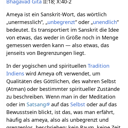
Bhagavad Gita
II:18; X:40-2
Ameya ist ein Sanskrit-Wort, das wörtlich
„unermesslich“, „
unbegrenzt
“ oder „
unendlich
“
bedeutet. Es transportiert im Sanskrit die Idee
von etwas, das weder in Größe noch in Menge
gemessen werden kann — also etwas, das
jenseits von Begrenzungen liegt.
In der yogischen und spirituellen
Tradition
Indiens
wird Ameya oft verwendet, um
Qualitäten des Göttlichen, des wahren Selbst
(Atman) oder bestimmter spiritueller Zustände
zu beschreiben. Wenn man in der Meditation
oder im
Satsang
auf das
Selbst
oder auf das
Bewusstsein blickt, ist das, was man erfährt,
häufig als ameya, also als unbegrenzt und
grenzenlos, beschrieben: kein Raum, keine Zeit,