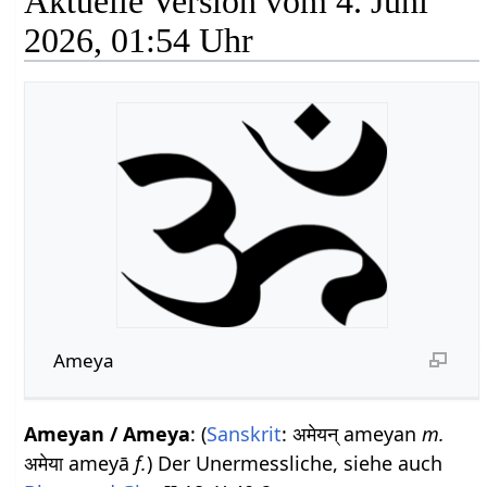
Aktuelle Version vom 4. Juni
2026, 01:54 Uhr
Ameya
Ameyan / Ameya
: (
Sanskrit
: अमेयन् ameyan
m.
अमेया ameyā
f.
) Der Unermessliche, siehe auch