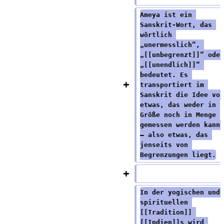
z
u
Ameya ist ein 
u
s
Sanskrit-Wort, das 
wörtlich 
s
a
„unermesslich“, 
a
m
„[[unbegrenzt]]“ oder
m
m
„[[unendlich]]“ 
bedeutet. Es 
m
e
transportiert im 
e
n
Sanskrit die Idee von
n
f
etwas, das weder in 
Größe noch in Menge 
f
a
gemessen werden kann 
a
s
— also etwas, das 
s
s
jenseits von 
Begrenzungen liegt.
s
u
u
n
n
g
In der yogischen und 
g
spirituellen 
[[Tradition]] 
[[Indien]]s wird 