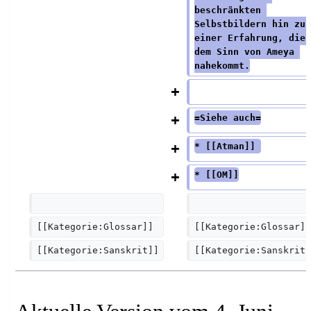
beschränkten 
Selbstbildern hin zu 
einer Erfahrung, die 
dem Sinn von Ameya 
nahekommt.
=Siehe auch=
* [[Atman]] 
* [[OM]]
[[Kategorie:Glossar]]
[[Kategorie:Glossar]]
[[Kategorie:Sanskrit]]
[[Kategorie:Sanskrit]