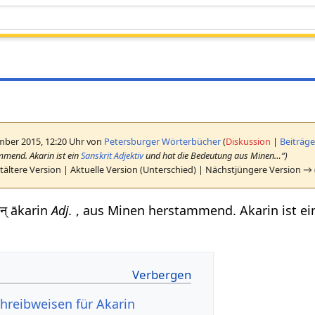
mber 2015, 12:20 Uhr von
Petersburger Wörterbücher
(
Diskussion
|
Beiträg
ammend. Akarin ist ein
Sanskrit Adjektiv
und hat die Bedeutung aus Minen…“)
ältere Version | Aktuelle Version (Unterschied) | Nächstjüngere Version →
न् ākarin
Adj.
, aus Minen herstammend. Akarin ist e
hreibweisen für Akarin