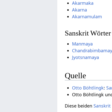
Akarmaka
Akarna
Akarnamulam
Sanskrit Wörter
Manmaya
Chandrabimbama
Jyotsnamaya
Quelle
Otto Böhtlingk
:
Sa
Otto Böhtlingk un
Diese beiden
Sanskrit