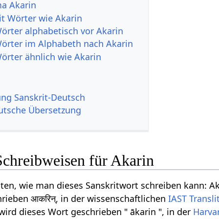
a Akarin
it Wörter wie Akarin
Wörter alphabetisch vor Akarin
Wörter im Alphabeth nach Akarin
örter ähnlich wie Akarin
g Sanskrit-Deutsch
utsche Übersetzung
Schreibweisen für Akarin
iten, wie man dieses Sanskritwort schreiben kann: Ak
rieben आकरिन्, in der wissenschaftlichen
IAST
Transli
wird dieses Wort geschrieben " ākarin ", in der
Harva