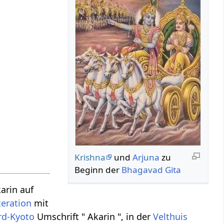
Krishna
und
Arjuna
zu
Beginn der
Bhagavad Gita
arin auf
teration
mit
rd-Kyoto
Umschrift " Akarin ", in der
Velthuis