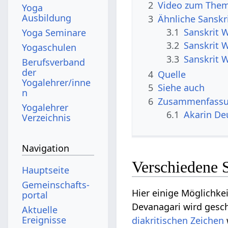
2
Video zum Them
Yoga
Ausbildung
3
Ähnliche Sanskr
3.1
Sanskrit 
Yoga Seminare
3.2
Sanskrit 
Yogaschulen
3.3
Sanskrit W
Berufsverband
der
4
Quelle
Yogalehrer/inne
5
Siehe auch
n
6
Zusammenfassun
Yogalehrer
6.1
Akarin De
Verzeichnis
Navigation
Verschiedene 
Hauptseite
Gemeinschafts­
Hier einige Möglichke
portal
Devanagari wird gesch
Aktuelle
Ereignisse
diakritischen Zeichen