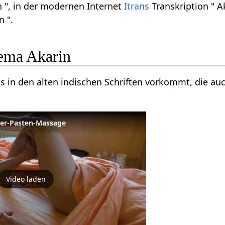
n ", in der modernen Internet
Itrans
Transkription " Ak
n ".
ema Akarin
das in den alten indischen Schriften vorkommt, die a
ver-Pasten-Massage
Video laden