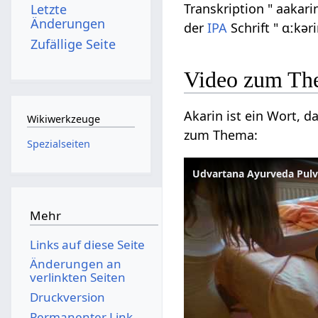
Transkription " aakari
Letzte
Änderungen
der
IPA
Schrift " ɑːkəri
Zufällige Seite
Video zum Th
Akarin ist ein Wort, 
Wikiwerkzeuge
zum Thema:
Spezialseiten
Udvartana Ayurveda Pul
Mehr
Links auf diese Seite
Änderungen an
verlinkten Seiten
Druckversion
Permanenter Link