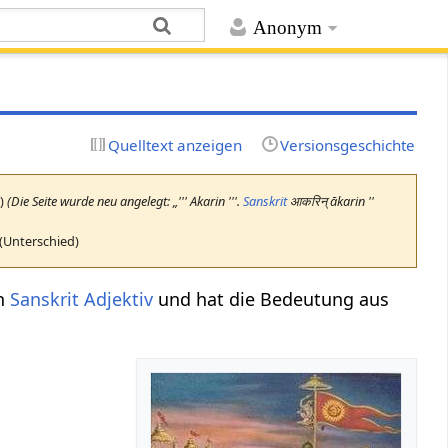
Anonym
Quelltext anzeigen
Versionsgeschichte
e
)
(Die Seite wurde neu angelegt: „''' Akarin '''.
Sanskrit
आकरिन् ākarin ''
 (Unterschied)
in
Sanskrit Adjektiv
und hat die Bedeutung aus