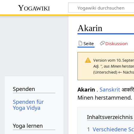
Yogawiki
Akarin
Seite
Diskussion
Version vom 10. Septe
Adj. '', aus Minen herst
(Unterschied) ← Nächst
Spenden
Akarin
.
Sanskrit
आकरि
Minen herstammend.
Spenden für
Yoga Vidya
Inhaltsverzeichnis
Yoga lernen
1
Verschiedene Sc