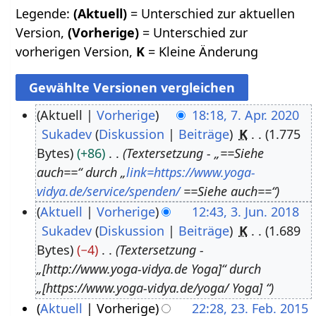
Legende:
(Aktuell)
= Unterschied zur aktuellen
Version,
(Vorherige)
= Unterschied zur
vorherigen Version,
K
= Kleine Änderung
Aktuell
Vorherige
18:18, 7. Apr. 2020
Sukadev
Diskussion
Beiträge
K
1.775
7
Bytes
+86
Textersetzung - „==Siehe
.
auch==“ durch „
link=https://www.yoga-
A
vidya.de/service/spenden/
==Siehe auch==“
p
Aktuell
Vorherige
12:43, 3. Jun. 2018
r
Sukadev
Diskussion
Beiträge
K
1.689
3
i
Bytes
−4
Textersetzung -
.
l
„[http://www.yoga-vidya.de Yoga]“ durch
J
2
„[https://www.yoga-vidya.de/yoga/ Yoga] “
u
0
Aktuell
Vorherige
22:28, 23. Feb. 2015
n
2