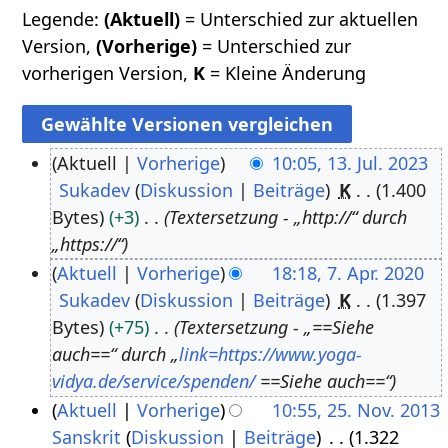
Legende:
(Aktuell)
= Unterschied zur aktuellen
Version,
(Vorherige)
= Unterschied zur
vorherigen Version,
K
= Kleine Änderung
Aktuell
Vorherige
10:05, 13. Jul. 2023
Sukadev
Diskussion
Beiträge
K
1.400
1
Bytes
+3
Textersetzung - „http://“ durch
3
„https://“
.
Aktuell
Vorherige
18:18, 7. Apr. 2020
J
Sukadev
Diskussion
Beiträge
K
1.397
7
u
Bytes
+75
Textersetzung - „==Siehe
.
l
auch==“ durch „
link=https://www.yoga-
A
i
vidya.de/service/spenden/
==Siehe auch==“
p
2
Aktuell
Vorherige
10:55, 25. Nov. 2013
r
0
Sanskrit
Diskussion
Beiträge
1.322
2
i
2