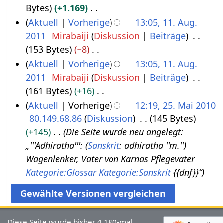
Bytes
+1.169
5
l
3
K
Aktuell
Vorherige
13:05, 11. Aug.
.
2
e
2011
Mirabaiji
Diskussion
Beiträge
1
N
0
i
153 Bytes
−8
1
o
2
n
K
Aktuell
Vorherige
13:05, 11. Aug.
.
v
0
e
e
2011
Mirabaiji
Diskussion
Beiträge
A
e
B
i
161 Bytes
+16
u
m
e
n
K
Aktuell
Vorherige
12:19, 25. Mai 2010
g
b
a
e
e
80.149.68.86
Diskussion
145 Bytes
2
u
e
r
B
i
+145
Die Seite wurde neu angelegt:
5
s
r
b
e
n
„'''Adhiratha''': (
Sanskrit
: adhiratha ''m.'')
.
t
2
e
a
e
Wagenlenker, Vater von Karnas Pflegevater
M
2
0
i
r
B
Kategorie:Glossar
Kategorie:Sanskrit
{{dnf}}“
a
0
1
t
b
e
i
1
3
u
e
a
2
1
n
i
r
0
g
Diese Seite wurde bisher 4.180-mal